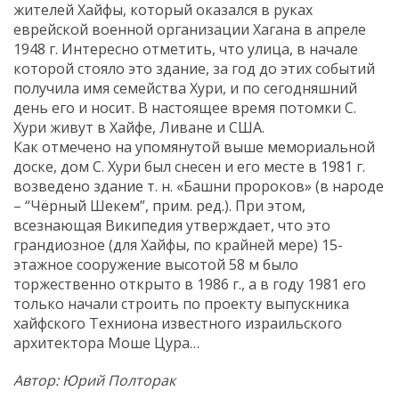
жителей Хайфы, который оказался в руках
еврейской военной организации Хагана в апреле
1948 г. Интересно отметить, что улица, в начале
которой стояло это здание, за год до этих событий
получила имя семейства Хури, и по сегодняшний
день его и носит. В настоящее время потомки С.
Хури живут в Хайфе, Ливане и США.
Как отмечено на упомянутой выше мемориальной
доске, дом С. Хури был снесен и его месте в 1981 г.
возведено здание т. н. «Башни пророков» (в народе
– “Чёрный Шекем”, прим. ред.). При этом,
всезнающая Википедия утверждает, что это
грандиозное (для Хайфы, по крайней мере) 15-
этажное сооружение высотой 58 м было
торжественно открыто в 1986 г., а в году 1981 его
только начали строить по проекту выпускника
хайфского Техниона известного израильского
архитектора Моше Цура…
Автор: Юрий Полторак