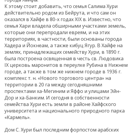
К этому стоит добавить, что семья Салима Хури
действительно родом из Бейрута, и что сам он
оказался в Хайфе в 80-х годах XIX в. Известно, что
семья Хари владела обширными участками земель,
которые они перепродали евреям, и на этих
территориях, в частности, были основаны города
Хадера и Йокнеам, а также кибуц Ягур. В Хайфе на
землях, принадлежащих семейству Хури, в 1890 г.
была построена освященная в честь св. Людовика
IX церковь маронитов в переулке Рубина в Нижнем
городе, а также в том же нижнем городе в 1936 г.
комплекс т. н. «Нового торгового центра» на
территории в 20 га между сегодняшними
проспектами ха-Мегиним и Яффо и улицами Эйн-
Дор и ха-Банким. И сегодня в собственности
семейства Хури есть земли в районе Хайфского
университета и национального природного парка
«Кармель».
Дом С. Хури был последним форпостом арабских