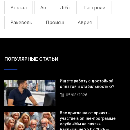
Вокзал
Ав
Лгбт
Гастроли
Ракевель
Происш
Аврия
ПОПУЛЯРНЫЕ СТАТЬИ
Ищете работу с достойной
оплатой и стабильностью?
05/08/2026
Вас приглашают принять
участие в online-программе
клуба «Мы на связи».
Расписание 26.07.2026 —