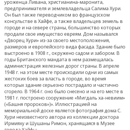
уроженца Ливана, христианина-маронита,
предпринимателя и землевладельца Салима Хури.
Он был также переводчиком во французском
консульстве в Хайфе, а также владельцев земель в
городе и на севере страны, большинство которых
продали свое имущество евреям. Дом назывался
«Дворец Хури» из-за
своего местоположения,
размеров и европейского вида фасада. Здание было
выстроено в 1908 г., окружено садом и забором. В
годы Британского мандата в нем размещалась
администрация железных дорог страны. В апреле
1948 г. на этом месте происходили одни из самых
жестоких боев за власть в городе, во время
которых здание серьезно пострадало и частично
сгорело. В 1964 г. оно было снесено и на его месте в
1981 г. построено сооружение «Мигдаль ха-невиим»
(«Башня пророков»)». Иллюстрацией на
мемориальной доске является фотография дома С.
Хури неизвестного автора из коллекции доктора
Ирмияху и Шушаны Римон, хранящаяся в Музее
города Хайфы.