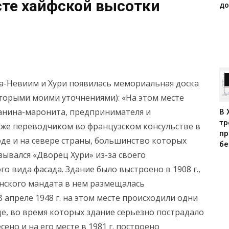
сте хайфской высотки
до
ха-Невиим и Хури появилась мемориальная доска
торыми моими уточнениями): «На этом месте
анина-маронита, предпринимателя и
В 
тр
кже переводчиком во французском консульстве в
пр
оде и на севере страны, большинство которых
бе
зывался «Дворец Хури» из-за
своего
о вида фасада. Здание было выстроено в 1908 г.,
анского мандата в нем размещалась
 апреле 1948 г. на этом месте происходили одни
оде, во время которых здание серьезно пострадало
есено и на его месте в 1981 г. построено