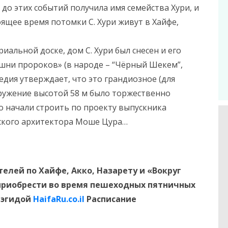
д до этих событий получила имя семейства Хури, и
оящее время потомки С. Хури живут в Хайфе,
альной доске, дом С. Хури был снесен и его
«Башни пророков» (в народе – “Чёрный Шекем”,
едия утверждает, что это грандиозное (для
оружение высотой 58 м было торжественно
ько начали строить по проекту выпускника
ьского архитектора Моше Цура…
елей по Хайфе, Акко, Назарету и «Вокруг
приобрести во время пешеходных пятничных
 эгидой
HaifaRu.co.il
Расписание