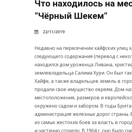
Что находилось на ме
“Чёрный Шекем”
22/11/2019
Недавно на пересечении хайфских улиц 
следующего содержания (перевод с неко
находился дом уроженца Ливана, христи
землевладельца Салима Хури. Он был та
Хайфе, а также владельцев земель в гор
продали свое имущество евреям. Дом на
местоположения, размеров и европейског
окружено садом и забором. В годы Брит
администрация железных дорог страны. В
из самых жестоких боев за власть в гор
и частично сгорело. В 1964 г. оно было сн