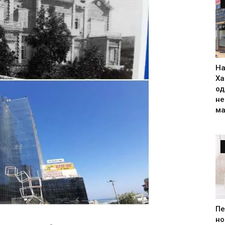
На
Ха
од
н
ма
Пе
но