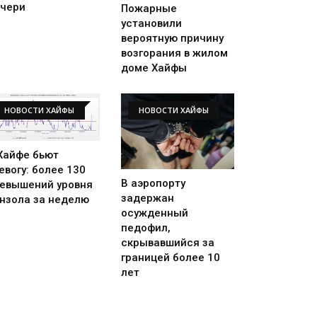
чери
Пожарные
установили
вероятную причину
возгорания в жилом
доме Хайфы
НОВОСТИ ХАЙФЫ
НОВОСТИ ХАЙФЫ
Хайфе бьют
евогу: более 130
В аэропорту
евышений уровня
задержан
нзола за неделю
осужденный
педофил,
скрывавшийся за
границей более 10
лет