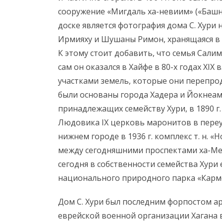
сооружение «Мигдаль ха-невиим» («Баш
доске является фотография дома С. Хури
Ирмияху и Шушаны Римон, хранящаяся в 
К этому стоит добавить, что семья Салим
сам он оказался в Хайфе в 80-х годах XIX
участками земель, которые они перепрода
были основаны города Хадера и Йокнеам, 
принадлежащих семейству Хури, в 1890 г.
Людовика IX церковь маронитов в переу
нижнем городе в 1936 г. комплекс т. н. «
между сегодняшними проспектами ха-Мег
сегодня в собственности семейства Хури 
национального природного парка «Карм
Дом С. Хури был последним форпостом ар
еврейской военной организации Хагана в 