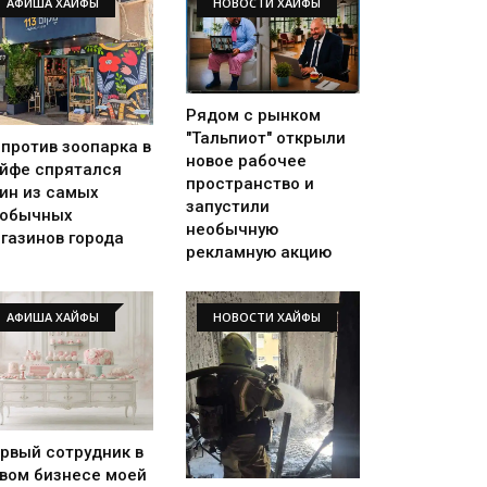
АФИША ХАЙФЫ
НОВОСТИ ХАЙФЫ
Рядом с рынком
"Тальпиот" открыли
против зоопарка в
новое рабочее
йфе спрятался
пространство и
ин из самых
запустили
еобычных
необычную
газинов города
рекламную акцию
АФИША ХАЙФЫ
НОВОСТИ ХАЙФЫ
рвый сотрудник в
вом бизнесе моей