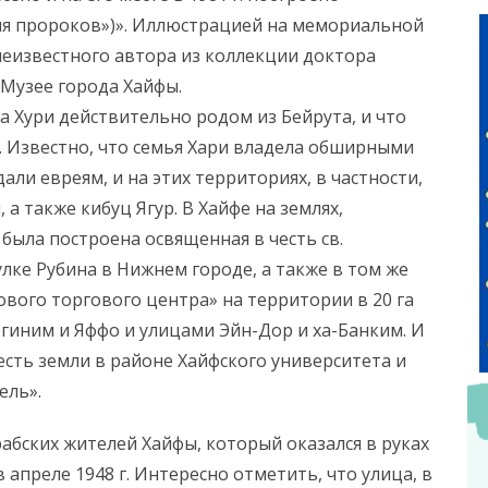
ня пророков»)». Иллюстрацией на мемориальной
 неизвестного автора из коллекции доктора
Музее города Хайфы.
а Хури действительно родом из Бейрута, и что
 в. Известно, что семья Хари владела обширными
ли евреям, и на этих территориях, в частности,
а также кибуц Ягур. В Хайфе на землях,
 была построена освященная в честь св.
лке Рубина в Нижнем городе, а также в том же
Нового торгового центра» на территории в 20 га
иним и Яффо и улицами Эйн-Дор и ха-Банким. И
есть земли в районе Хайфского университета и
ель».
абских жителей Хайфы, который оказался в руках
апреле 1948 г. Интересно отметить, что улица, в