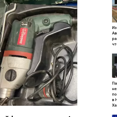
Из
Ав
ра
чт
Па
не
по
в 
Х