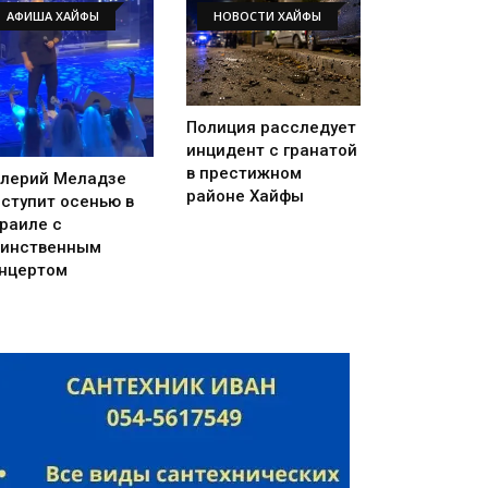
АФИША ХАЙФЫ
НОВОСТИ ХАЙФЫ
Полиция расследует
инцидент с гранатой
в престижном
лерий Меладзе
районе Хайфы
ступит осенью в
раиле с
инственным
нцертом