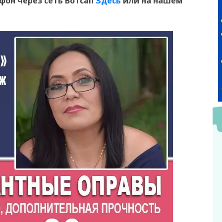
ефон
через сеть Вотсап
Здесь
или на нашем