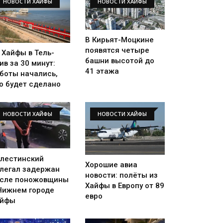
НОВОСТИ ХАЙФЫ
НОВОСТИ ХАЙФЫ
В Кирьят-Моцкине
появятся четыре
 Хайфы в Тель-
башни высотой до
ив за 30 минут:
41 этажа
боты начались,
о будет сделано
НОВОСТИ ХАЙФЫ
НОВОСТИ ХАЙФЫ
лестинский
Хорошие авиа
легал задержан
новости: полёты из
сле поножовщины
Хайфы в Европу от 89
Нижнем городе
евро
айфы