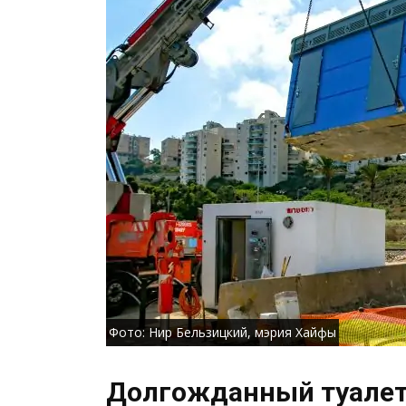
Фото: Нир Бельзицкий, мэрия Хайфы
Долгожданный туалет