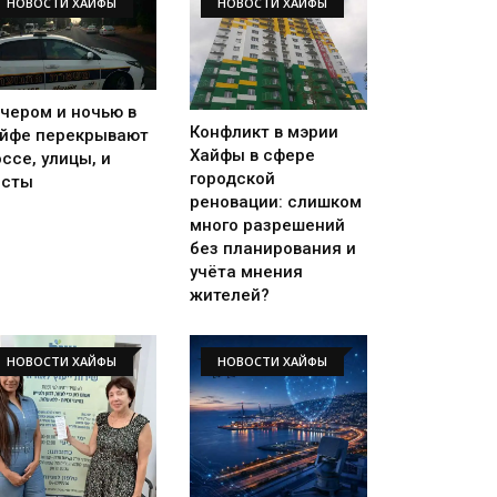
НОВОСТИ ХАЙФЫ
НОВОСТИ ХАЙФЫ
чером и ночью в
Конфликт в мэрии
йфе перекрывают
Хайфы в сфере
ссе, улицы, и
городской
осты
реновации: слишком
много разрешений
без планирования и
учёта мнения
жителей?
НОВОСТИ ХАЙФЫ
НОВОСТИ ХАЙФЫ