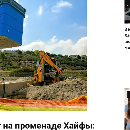
Ве
Ха
шо
м
 на променаде Хайфы: