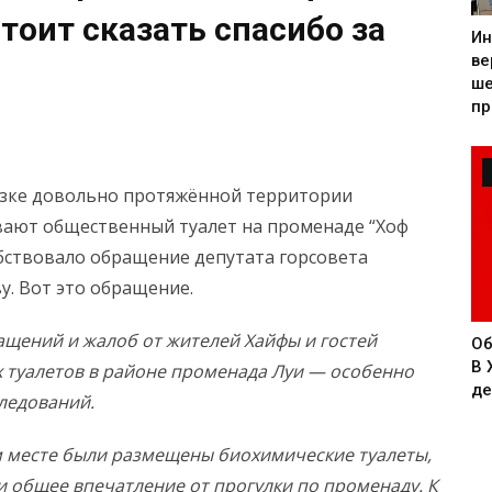
стоит сказать спасибо за
Ин
ве
ше
пр
резке довольно протяжённой территории
вают общественный туалет на променаде “Хоф
обствовало обращение депутата горсовета
у. Вот это обращение.
ащений и жалоб от жителей Хайфы и гостей
Об
В 
х туалетов в районе променада Луи — особенно
де
ледований.
ом месте были размещены биохимические туалеты,
 общее впечатление от прогулки по променаду. К