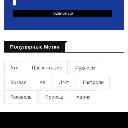
Популярные Метки
Атл
Презентация
Иудаизм
Вокзал
Ав
Лгбт
Гастроли
Ракевель
Происш
Аврия