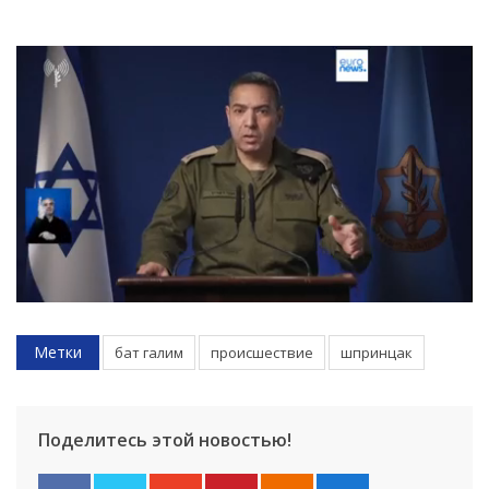
Метки
бат галим
происшествие
шпринцак
Поделитесь этой новостью!