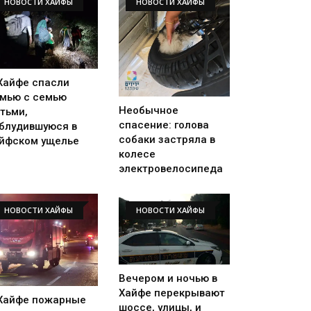
НОВОСТИ ХАЙФЫ
НОВОСТИ ХАЙФЫ
Хайфе спасли
мью с семью
Необычное
тьми,
спасение: голова
блудившуюся в
собаки застряла в
йфском ущелье
колесе
электровелосипеда
НОВОСТИ ХАЙФЫ
НОВОСТИ ХАЙФЫ
Вечером и ночью в
Хайфе перекрывают
Хайфе пожарные
шоссе, улицы, и