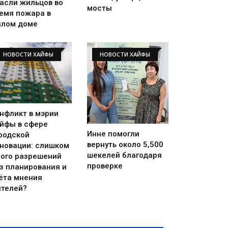
асли жильцов во
мосты
емя пожара в
лом доме
НОВОСТИ ХАЙФЫ
НОВОСТИ ХАЙФЫ
нфликт в мэрии
йфы в сфере
Инне помогли
родской
вернуть около 5,500
новации: слишком
шекелей благодаря
ого разрешений
проверке
з планирования и
ёта мнения
телей?