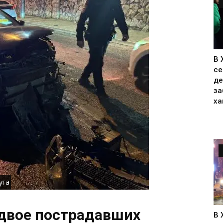
В 
се
де
за
ха
уга
 двое пострадавших
В 