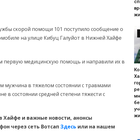
сп
вр
жи
жбы скорой помощи 101 поступило сообщение о
мобиле на улице Кибуц Галуйот в Нижней Хайфе
м первую медицинскую помощь и направили их в
Ко
Ха
го
ем мужчина в тяжелом состоянии с травмами
ре
не в состоянии средней степени тяжести с
мн
бе
уч
жи
в Хайфе и
важные новости, анонсы
ефон
через сеть Вотсап
Здесь
или на нашем