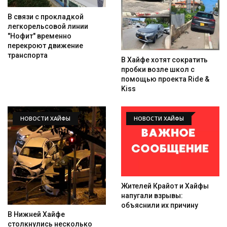
В связи с прокладкой
легкорельсовой линии
"Нофит" временно
перекроют движение
транспорта
В Хайфе хотят сократить
пробки возле школ с
помощью проекта Ride &
Kiss
НОВОСТИ ХАЙФЫ
НОВОСТИ ХАЙФЫ
Жителей Крайот и Хайфы
напугали взрывы:
объяснили их причину
В Нижней Хайфе
столкнулись несколько