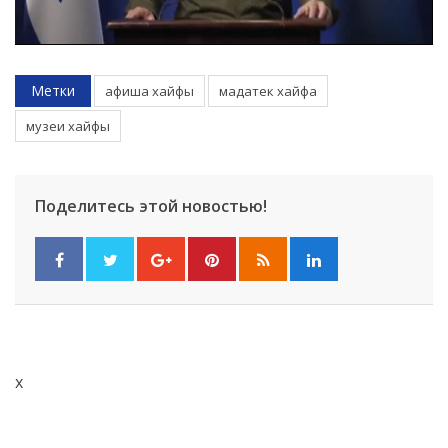
Метки
афиша хайфы
мадатек хайфа
музеи хайфы
Поделитесь этой новостью!
x