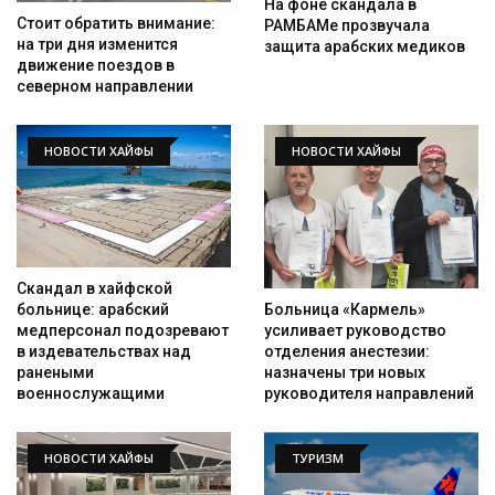
На фоне скандала в
Стоит обратить внимание:
РАМБАМе прозвучала
на три дня изменится
защита арабских медиков
движение поездов в
северном направлении
НОВОСТИ ХАЙФЫ
НОВОСТИ ХАЙФЫ
Скандал в хайфской
Больница «Кармель»
больнице: арабский
усиливает руководство
медперсонал подозревают
отделения анестезии:
в издевательствах над
назначены три новых
ранеными
руководителя направлений
военнослужащими
НОВОСТИ ХАЙФЫ
ТУРИЗМ