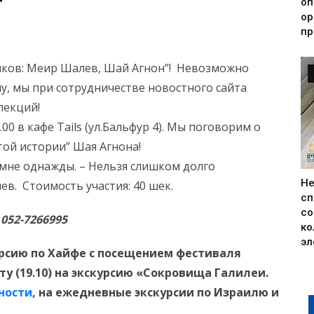
оп
ор
пр
сиков: Меир Шалев, Шай Агнон”! Невозможно
му, мы при сотрудничестве новостного сайта
 лекций!
.00 в кафе Tails (ул.Бальфур 4). Мы поговорим о
той истории” Шая Агнона!
н мне однажды. – Нельзя слишком долго
Н
ев. Стоимость участия: 40 шек.
сп
со
052-7266995
ко
эл
курсию по Хайфе с посещением фестиваля
оту (19.10) на экскурсию «Сокровища Галилеи.
ности
,
на ежедневные экскурсии по Израилю и