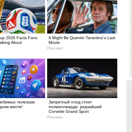
up 2026 Facts Fans
It Might Be Quentin Tarantino's Last
alking About
Movie
Реклама
любимых телеграм
Запретный плод стоит
дном месте!
полмиллиарда: редчайший
Corvette Grand Sport
Реклама