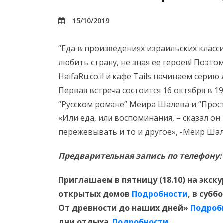
15/10/2019
“Еда в произведениях израильских клас
любить страну, не зная ее героев! Поэто
HaifaRu.co.il и кафе Tails начинаем серию
Первая встреча состоится 16 октября в 19
“Русском романе” Меира Шалева и “Прос
«Или еда, или воспоминания, – сказал о
пережевывать и то и другое», -Меир Шал
Предварительная запись по телефону: 
Приглашаем в пятницу (18.10) на экс
открытых домов
Подробности
, в субб
От древности до наших дней»
Подроб
дни отдыха
Подробности