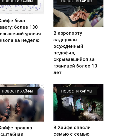
НОВОСТИ ХАЙФЫ
НОВОСТИ ХАЙФЫ
Хайфе бьют
евогу: более 130
В аэропорту
евышений уровня
задержан
нзола за неделю
осужденный
педофил,
скрывавшийся за
границей более 10
лет
НОВОСТИ ХАЙФЫ
НОВОСТИ ХАЙФЫ
В Хайфе спасли
Хайфе прошла
семью с семью
сштабная