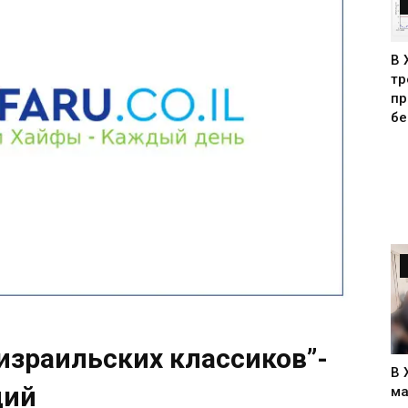
В 
тр
пр
бе
израильских классиков”-
В 
ций
ма