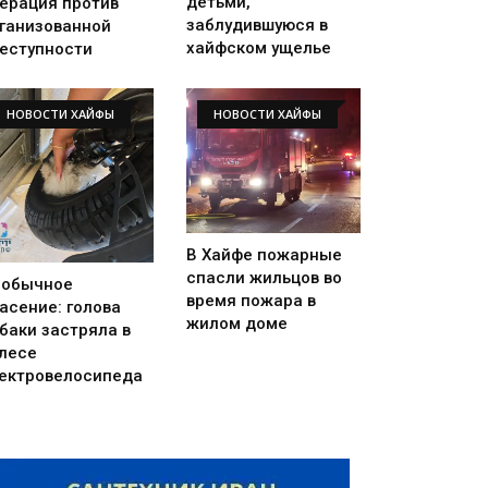
детьми,
ерация против
заблудившуюся в
ганизованной
хайфском ущелье
еступности
НОВОСТИ ХАЙФЫ
НОВОСТИ ХАЙФЫ
В Хайфе пожарные
спасли жильцов во
еобычное
время пожара в
асение: голова
жилом доме
баки застряла в
лесе
ектровелосипеда