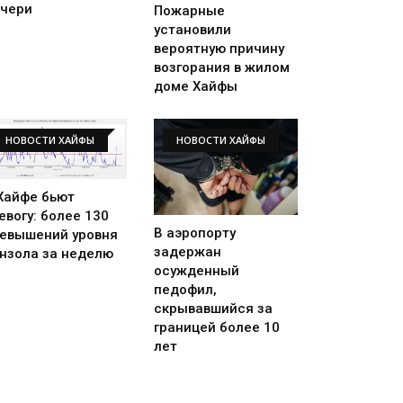
чери
Пожарные
установили
вероятную причину
возгорания в жилом
доме Хайфы
НОВОСТИ ХАЙФЫ
НОВОСТИ ХАЙФЫ
Хайфе бьют
евогу: более 130
В аэропорту
евышений уровня
задержан
нзола за неделю
осужденный
педофил,
скрывавшийся за
границей более 10
лет