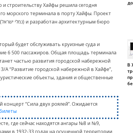
до
 и строительству Хайфы решила сегодня
о морского терминала в порту Хайфы. Проект
ро
торый будет обслуживать круизные суда и
ие 6 500 пассажиров. Общая площадь терминала
станет частью развития городской набережной
В 
3/А “Развитие городской набережной в Хайфе”,
тр
уристические объекты, здания и общественные
пр
бе
й концерт “Сила двух роялей”. Ожидается
 билеты
те, где сейчас находятся ангары №8 и №9,
ами в 1932-33 годах на осушенной территории