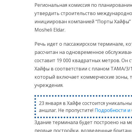
Региональная комиссия по планированию
утвердить строительство международног
инициирован компанией “Порты Хайфы” (נמלי ישראל) и разработан архитектурным бю
Mosheli Eldar.
Речь идет о пассажирском терминале, ко
рассчитан на одновременное обслуживан
составит 19 000 квадратных метров. Он 
Хайфы в соответствии с планом ТАМА/3/1
который включает коммерческие зоны, т
учреждения.
23 января в Хайфе состоится уникальны
аншлаг. Не пропустите!
Подробности и
Здание терминала будет построено на мес
первые постройки, возведенные британц