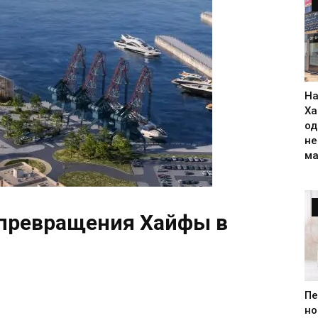
На
Ха
од
н
ма
 превращения Хайфы в
Пе
но