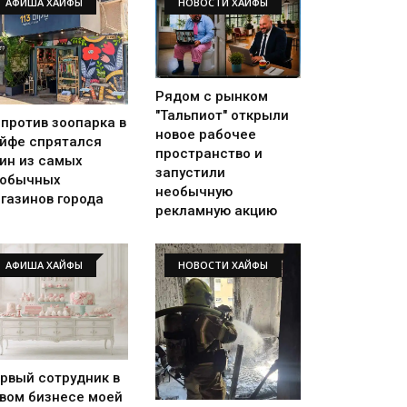
АФИША ХАЙФЫ
НОВОСТИ ХАЙФЫ
Рядом с рынком
"Тальпиот" открыли
против зоопарка в
новое рабочее
йфе спрятался
пространство и
ин из самых
запустили
еобычных
необычную
газинов города
рекламную акцию
АФИША ХАЙФЫ
НОВОСТИ ХАЙФЫ
рвый сотрудник в
вом бизнесе моей