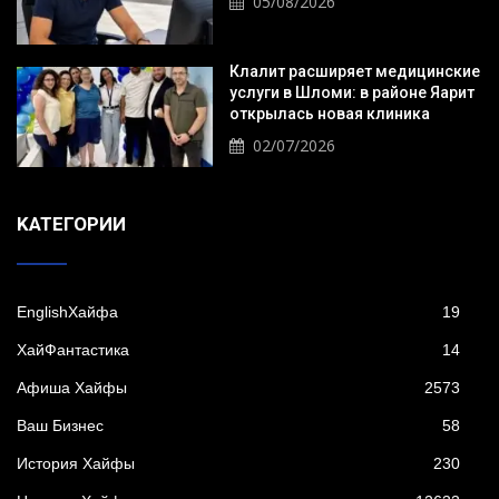
05/08/2026
Клалит расширяет медицинские
услуги в Шломи: в районе Яарит
открылась новая клиника
02/07/2026
KАТЕГОРИИ
EnglishХайфа
19
XайФантастика
14
Афиша Хайфы
2573
Ваш Бизнес
58
История Хайфы
230