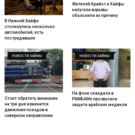
Жителей Крайот и Хайфы
напугали взрывы:
объяснили их причину
В Нижней Хайфе
столкнулись несколько
автомобилей, есть
пострадавшие
НОВОСТИ ХАЙФЫ
НОВОСТИ ХАЙФЫ
На фоне скандала в
Стоит обратить внимание:
РАМБАМе прозвучала
на три дня изменится
защита арабских медиков
движение поездов в
северном направлении