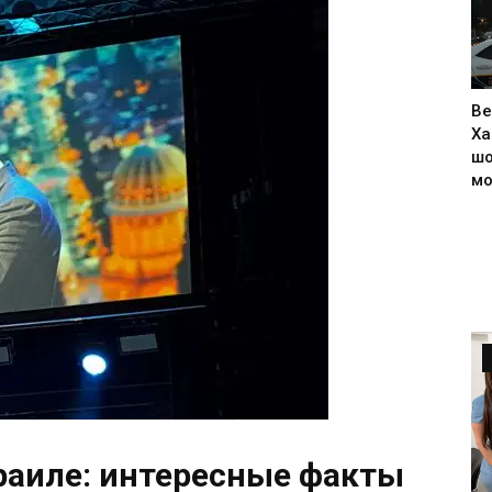
Ве
Ха
шо
м
зраиле: интересные факты