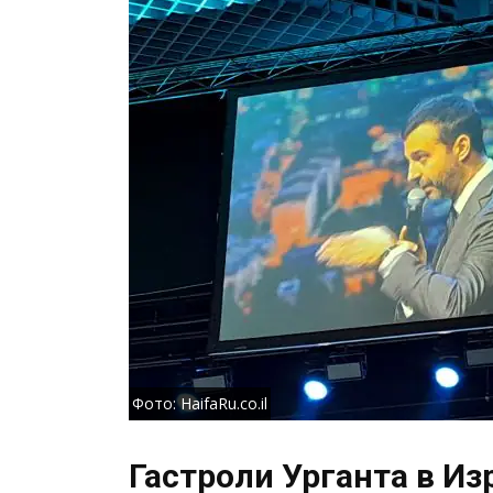
Фото: HaifaRu.co.il
Гастроли Урганта в И