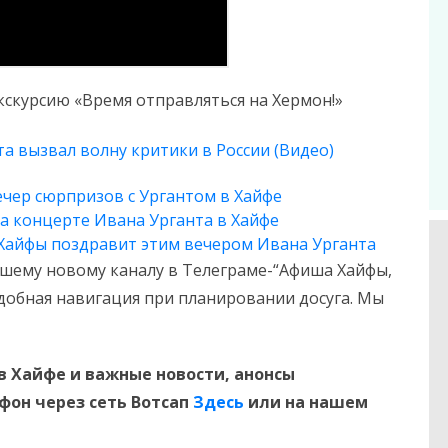
экскурсию «Время отправляться на Хермон!»
а вызвал волну критики в России (Видео)
вечер сюрпризов с Ургантом в Хайфе
на концерте Ивана Урганта в Хайфе
 Хайфы поздравит этим вечером Ивана Урганта
шему новому каналу в Телеграме-“Афиша Хайфы,
Удобная навигация при планировании досуга. Мы
в Хайфе и
важные новости, анонсы
ефон
через сеть Вотсап
Здесь
или на нашем