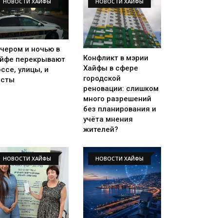
НОВОСТИ ХАЙФЫ
НОВОСТИ ХАЙФЫ
чером и ночью в
Конфликт в мэрии
йфе перекрывают
Хайфы в сфере
ссе, улицы, и
городской
осты
реновации: слишком
много разрешений
без планирования и
учёта мнения
жителей?
НОВОСТИ ХАЙФЫ
НОВОСТИ ХАЙФЫ