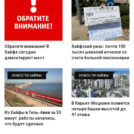
Искать
Обратите внимание! В
Хайфский ужас: почти 100
Хайфе сегодня
тысяч шекелей исчезли со
демонтируют мост
счета больной пенсионерки
НОВОСТИ ХАЙФЫ
НОВОСТИ ХАЙФЫ
В Кирьят-Моцкине появятся
четыре башни высотой до
Из Хайфы в Тель-Авив за 30
41 этажа
минут: работы начались,
что будет сделано