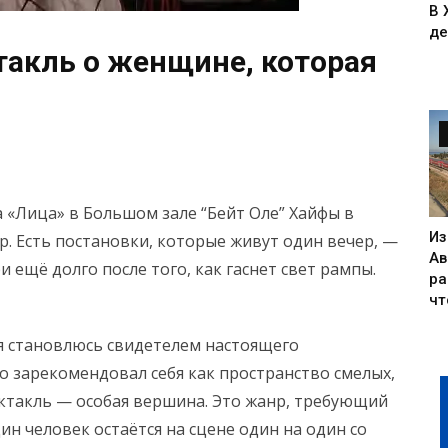
В 
де
такль о женщине, которая
а «Лица» в Большом зале “Бейт Оле” Хайфы в
Из
р. Есть постановки, которые живут один вечер, —
Ав
и ещё долго после того, как гаснет свет рампы.
ра
чт
е я становлюсь свидетелем настоящего
о зарекомендовал себя как пространство смелых,
ктакль — особая вершина. Это жанр, требующий
н человек остаётся на сцене один на один со