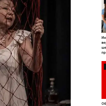
Ин
ве
ше
пр
Об