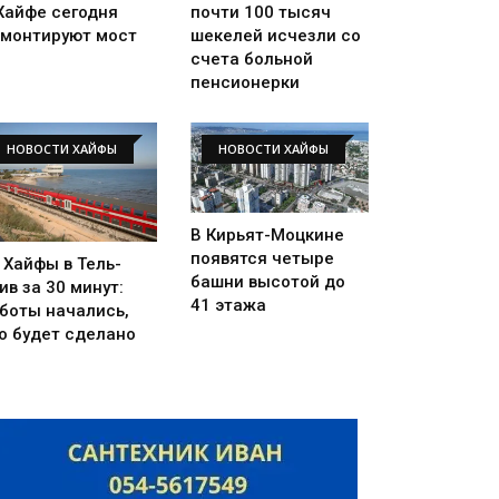
Хайфе сегодня
почти 100 тысяч
монтируют мост
шекелей исчезли со
счета больной
пенсионерки
НОВОСТИ ХАЙФЫ
НОВОСТИ ХАЙФЫ
В Кирьят-Моцкине
появятся четыре
 Хайфы в Тель-
башни высотой до
ив за 30 минут:
41 этажа
боты начались,
о будет сделано