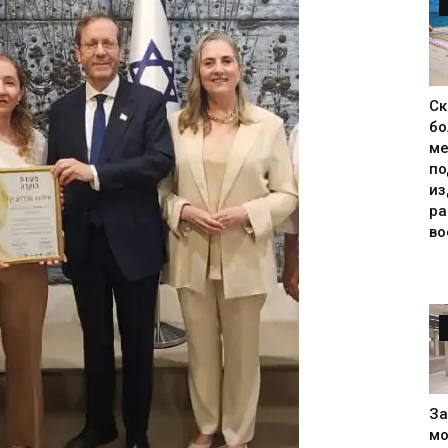
Ск
бо
ме
по
из
р
во
За
мо