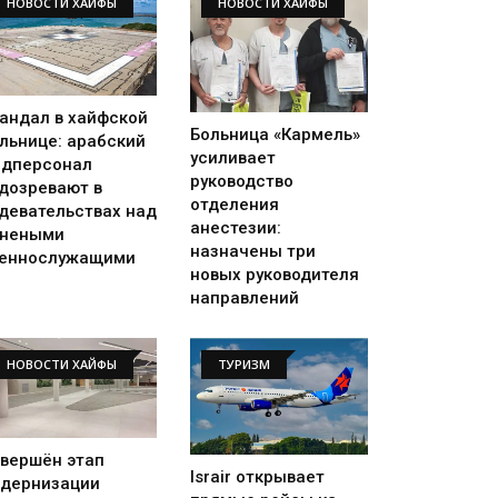
НОВОСТИ ХАЙФЫ
НОВОСТИ ХАЙФЫ
андал в хайфской
Больница «Кармель»
льнице: арабский
усиливает
дперсонал
руководство
дозревают в
отделения
девательствах над
анестезии:
анеными
назначены три
еннослужащими
новых руководителя
направлений
НОВОСТИ ХАЙФЫ
ТУРИЗМ
вершён этап
Israir открывает
дернизации