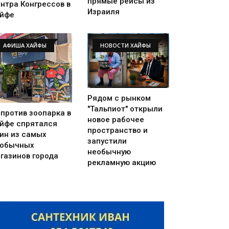
прямые рейсы из
нтра Конгрессов в
Израиля
йфе
АФИША ХАЙФЫ
НОВОСТИ ХАЙФЫ
Рядом с рынком
"Тальпиот" открыли
против зоопарка в
новое рабочее
йфе спрятался
пространство и
ин из самых
запустили
еобычных
необычную
газинов города
рекламную акцию