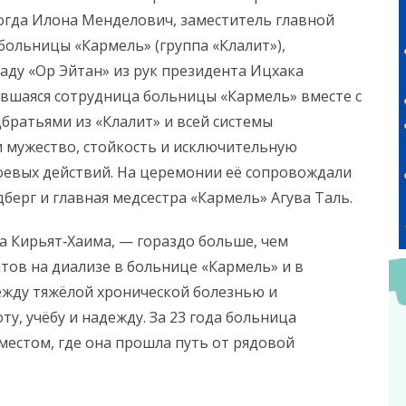
огда Илона Менделович, заместитель главной
больницы «Кармель» (группа «Клалит»),
раду «Ор Эйтан» из рук президента Ицхака
ившаяся сотрудница больницы «Кармель» вместе с
ратьями из «Клалит» и всей системы
 мужество, стойкость и исключительную
оевых действий. На церемонии её сопровождали
ерг и главная медсестра «Кармель» Агува Таль.
а Кирьят‑Хаима, — гораздо больше, чем
тов на диализе в больнице «Кармель» и в
ежду тяжёлой хронической болезнью и
, учёбу и надежду. За 23 года больница
местом, где она прошла путь от рядовой