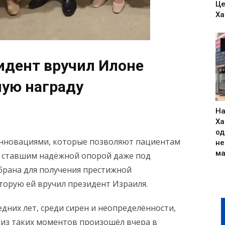
Це
Ха
идент вручил Илоне
ую награду
На
Ха
од
 инновациями, которые позволяют пациентам
н
ма
, ставшим надёжной опорой даже под
брана для получения престижной
торую ей вручил президент Израиля.
дних лет, среди сирен и неопределённости,
 из таких моментов произошёл вчера в