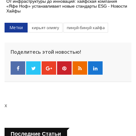
От инфраструктуры до инноваций: хайфская компания
«Яфе Ноф» устанавливает новые стандарты ESG - Новости
Хайфы
Метки
кирьят-элиягу
пинуй-бинуй хайфа
Поделитесь этой новостью!
x
Последние Статьи