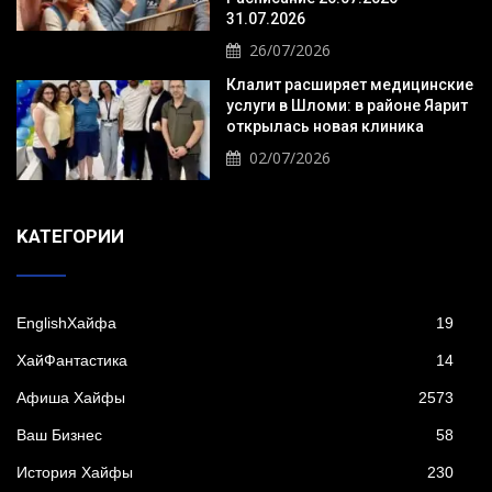
31.07.2026
26/07/2026
Клалит расширяет медицинские
услуги в Шломи: в районе Яарит
открылась новая клиника
02/07/2026
KАТЕГОРИИ
EnglishХайфа
19
XайФантастика
14
Афиша Хайфы
2573
Ваш Бизнес
58
История Хайфы
230