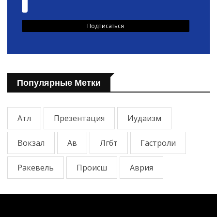
Популярные Метки
Атл
Презентация
Иудаизм
Вокзал
Ав
Лгбт
Гастроли
Ракевель
Происш
Аврия