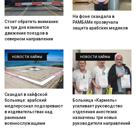
Искать
На фоне скандала в
Стоит обратить внимание:
РАМБАМе прозвучала
на три дня изменится
защита арабских медиков
движение поездов в
северном направлении
НОВОСТИ ХАЙФЫ
НОВОСТИ ХАЙФЫ
Скандал в хайфской
Больница «Кармель»
больнице: арабский
усиливает руководство
медперсонал подозревают
отделения анестезии:
в издевательствах над
назначены три новых
ранеными
руководителя направлений
военнослужащими