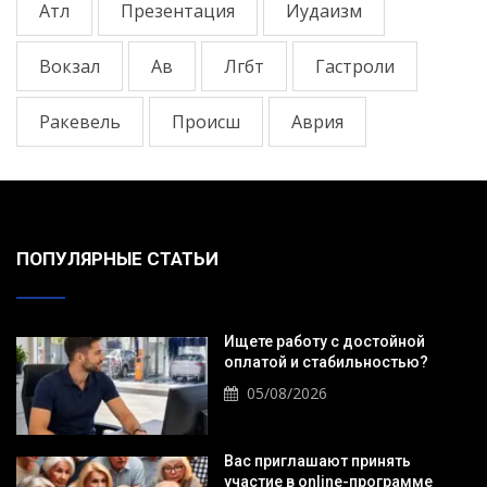
Атл
Презентация
Иудаизм
Вокзал
Ав
Лгбт
Гастроли
Ракевель
Происш
Аврия
ПОПУЛЯРНЫЕ СТАТЬИ
Ищете работу с достойной
оплатой и стабильностью?
05/08/2026
Вас приглашают принять
участие в online-программе