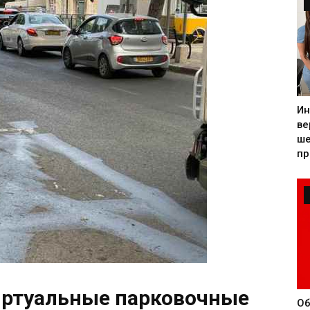
Ин
ве
ше
пр
иртуальные парковочные
Об