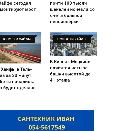
Хайфе сегодня
почти 100 тысяч
монтируют мост
шекелей исчезли со
счета больной
пенсионерки
НОВОСТИ ХАЙФЫ
НОВОСТИ ХАЙФЫ
В Кирьят-Моцкине
появятся четыре
 Хайфы в Тель-
башни высотой до
ив за 30 минут:
41 этажа
боты начались,
о будет сделано