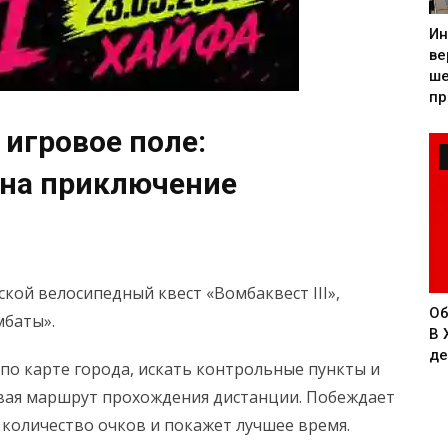
Ин
ве
ше
пр
 игровое поле:
т на приключение
дской велосипедный квест «Вомбаквест III»,
Об
мбаты».
В 
де
по карте города, искать контрольные пункты и
ивая маршрут прохождения дистанции. Побеждает
 количество очков и покажет лучшее время.