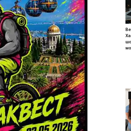
Ве
Ха
шо
м