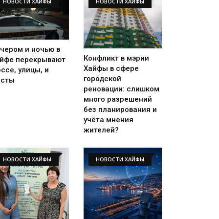
НОВОСТИ ХАЙФЫ
НОВОСТИ ХАЙФЫ
чером и ночью в
Конфликт в мэрии
йфе перекрывают
Хайфы в сфере
ссе, улицы, и
городской
осты
реновации: слишком
много разрешений
без планирования и
учёта мнения
жителей?
НОВОСТИ ХАЙФЫ
НОВОСТИ ХАЙФЫ