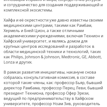
и
сотрудничество
для
создания
поддерживающей
и
комплексной
экосистемы.
Хайфа
и
её
окрестности
уже
давно
известны
своими
медицинскими
центрами,
такими
как
Рамбам,
Хермель
и
Бней
Цион,
а
также
отличными
академическими
учреждениями,
включая
Технион
и
Хайфский
университет,
и
являясь
домом
для
крупных
центров
исследований
и
разработок
в
области
медицинской
техники
и
технологий,
таких
как
Philips,
Johnson &
Johnson,
Medtronic,
GE,
Abbott,
Lonza
и
других.
В
рамках
развития
инициативы,
накануне
снова
собралась
консультативная
комиссия,
в
составе
которой
такие
члены,
как:
профессор
Бьяр,
бывший
директор
Рамбама,
профессор
Перец
Леви,
бывший
президент
Техниона,
профессор
Офер
Эрези,
ведущий
по
предпринимательству
в
Хайфском
университете,
профессор
Ноам
Зив,
руководитель