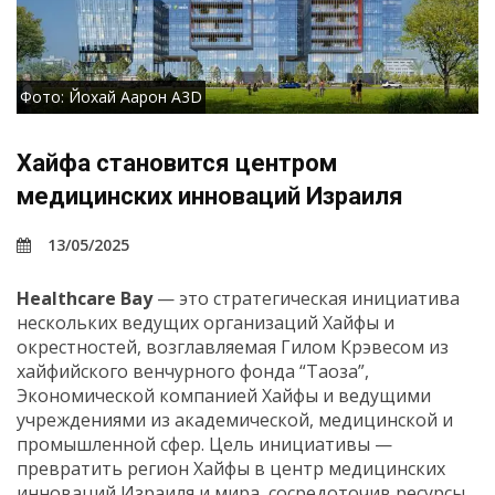
Фото: Йохай Аарон A3D
Хайфа становится центром
медицинских инноваций Израиля
13/05/2025
Healthcare
Bay
—
это
стратегическая
инициатива
нескольких
ведущих
организаций
Хайфы
и
окрестностей,
возглавляемая
Гилом
Крэвесом
из
хайфийского
венчурного
фонда “
Таоза”,
Экономической
компанией
Хайфы
и
ведущими
учреждениями
из
академической,
медицинской
и
промышленной
сфер.
Цель
инициативы —
превратить
регион
Хайфы
в
центр
медицинских
инноваций
Израиля
и
мира,
сосредоточив
ресурсы