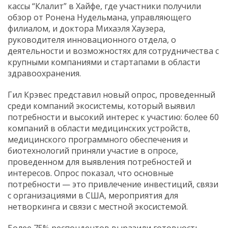
кассы
“
Клалит”
в
Хайфе,
где
участники
получили
обзор
от
Ронена
Нудельмана,
управляющего
филиалом,
и
доктора
Михаэля
Хаузера,
руководителя
инновационного
отдела,
о
деятельности
и
возможностях
для
сотрудничества
с
крупными
компаниями
и
стартапами
в
области
здравоохранения.
Гил
Крэвес
представил
новый
опрос,
проведенный
среди
компаний
экосистемы,
который
выявил
потребности
и
высокий
интерес
к
участию:
более
60
компаний
в
области
медицинских
устройств,
медицинского
программного
обеспечения
и
биотехнологий
приняли
участие
в
опросе,
проведенном
для
выявления
потребностей
и
интересов.
Опрос
показал,
что
основные
потребности —
это
привлечение
инвестиций,
связи
с
организациями
в
США,
мероприятия
для
нетворкинга
и
связи
с
местной
экосистемой.
Более
75%
респондентов
выразили
готовность