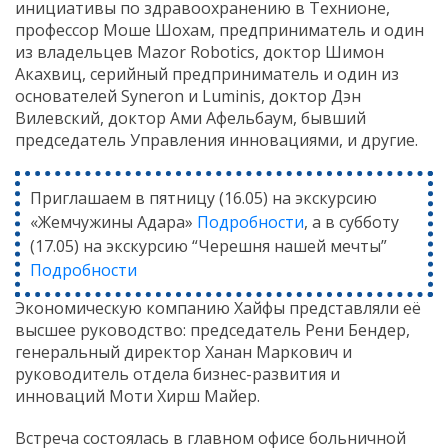
инициативы
по
здравоохранению
в
Технионе,
профессор
Моше
Шохам,
предприниматель
и
один
из
владельцев
Mazor
Robotics,
доктор
Шимон
Акахвиц,
серийный
предприниматель
и
один
из
основателей
Syneron
и
Luminis,
доктор
Дэн
Вилевский,
доктор
Ами
Афельбаум,
бывший
председатель
Управления
инновациями,
и
другие.
Приглашаем в пятницу (16.05) на экскурсию
«Жемчужины Адара»
Подробности
, а в субботу
(17.05) на экскурсию “Черешня нашей мечты”
Подробности
Экономическую
компанию
Хайфы
представляли
её
высшее
руководство:
председатель
Рени
Бендер,
генеральный
директор
Ханан
Маркович
и
руководитель
отдела
бизнес-
развития
и
инноваций
Моти
Хирш
Майер.
Встреча
состоялась
в
главном
офисе больничной