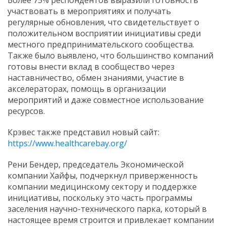
участвовать
в
мероприятиях
и
получать
регулярные
обновления,
что
свидетельствует
о
положительном
восприятии
инициативы
среди
местного
предпринимательского
сообщества.
Также
было
выявлено,
что
большинство
компаний
готовы
внести
вклад
в
сообщество
через
наставничество,
обмен
знаниями,
участие
в
акселераторах,
помощь
в
организации
мероприятий
и
даже
совместное
использование
ресурсов.
Крэвес
также
представил
новый
сайт:
https://
www.
healthcarebay.
org/
Рени
Бендер,
председатель
Экономической
компании
Хайфы,
подчеркнул
приверженность
компании
медицинскому
сектору
и
поддержке
инициативы,
поскольку
это
часть
программы
заселения
научно-
технического
парка,
который
в
настоящее
время
строится
и
привлекает
компании