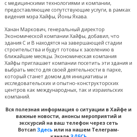
с
медицинскими
технологиями
и
компании,
предоставляющие
сопутствующие
услуги,
в
рамках
видения
мэра
Хайфы,
Йоны
Яхава.
Ханан
Маркович,
генеральный
директор
Экономической
компании
Хайфы,
добавил,
что
здания
C
и
B
находятся
на
завершающей
стадии
строительства
и
будут
готовы
к
заселению
в
ближайшие
месяцы.
Экономическая
компания
Хайфы
приглашает
компании
посетить
эти
здания
и
выбрать
место
для
своей
деятельности
в
парке,
который
станет
домом
для
инициативы
и
исследовательских
и
опытно-
конструкторских
центров
как
международных,
так
и
израильских
компаний.
Вся полезная информация о ситуации в Хайфе и
важные новости, анонсы мероприятий и
экскурсий на ваш телефон
через сеть
Вотсап
Здесь
или на нашем Телеграм-
канале
ЗДЕСЬ