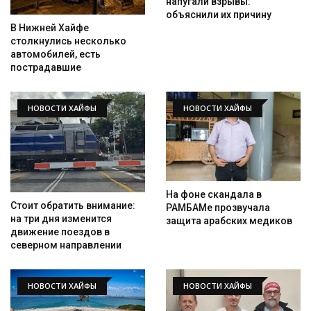
напугали взрывы:
объяснили их причину
В Нижней Хайфе
столкнулись несколько
автомобилей, есть
пострадавшие
НОВОСТИ ХАЙФЫ
НОВОСТИ ХАЙФЫ
На фоне скандала в
Стоит обратить внимание:
РАМБАМе прозвучала
на три дня изменится
защита арабских медиков
движение поездов в
северном направлении
НОВОСТИ ХАЙФЫ
НОВОСТИ ХАЙФЫ