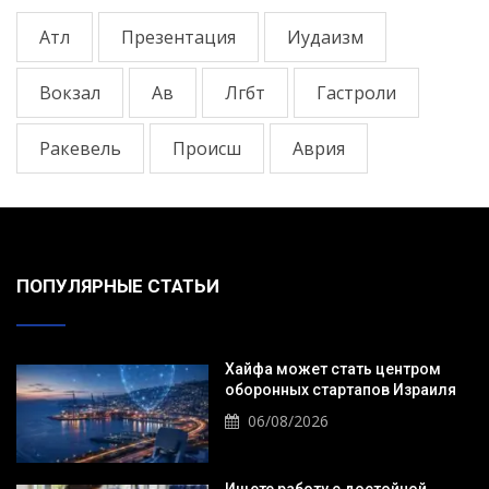
Атл
Презентация
Иудаизм
Вокзал
Ав
Лгбт
Гастроли
Ракевель
Происш
Аврия
ПОПУЛЯРНЫЕ СТАТЬИ
Хайфа может стать центром
оборонных стартапов Израиля
06/08/2026