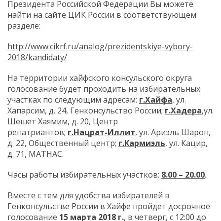
Президента Российской Федерации Вы можете
найти на сайте ЦИК России в соответствующем
разделе:
http://www.cikrf.ru/analog/prezidentskiye-vybory-
2018/kandidaty/
На территории хайфского консульского округа
голосование будет проходить на избирательных
участках по следующим адресам:
г.Хайфа
, ул.
Хапарсим, д. 24, Генконсульство России;
г.Хадера
,ул.
Шешет Хаямим, д. 20, Центр
репатриантов;
г.Нацрат-Иллит
, ул. Ариэль Шарон,
д. 22, Общественный центр;
г.Кармиэль
, ул. Кацир,
д. 71, МАТНАС.
Часы работы избирательных участков:
8.00 – 20.00
.
Вместе с тем для удобства избирателей в
Генконсульстве России в Хайфе пройдет досрочное
голосование
15 марта 2018 г.
, в четверг, с 12:00 до