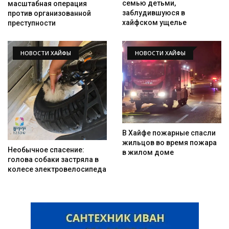
семью детьми,
масштабная операция
заблудившуюся в
против организованной
хайфском ущелье
преступности
НОВОСТИ ХАЙФЫ
НОВОСТИ ХАЙФЫ
В Хайфе пожарные спасли
жильцов во время пожара
Необычное спасение:
в жилом доме
голова собаки застряла в
колесе электровелосипеда