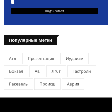
Популярные Метки
Атл
Презентация
Иудаизм
Вокзал
Ав
Лгбт
Гастроли
Ракевель
Происш
Аврия