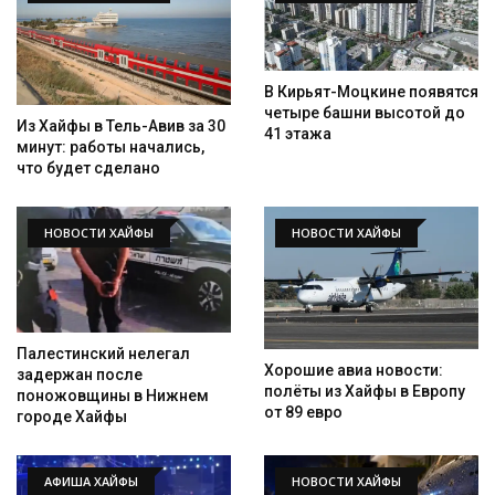
В Кирьят-Моцкине появятся
четыре башни высотой до
Из Хайфы в Тель-Авив за 30
41 этажа
минут: работы начались,
что будет сделано
НОВОСТИ ХАЙФЫ
НОВОСТИ ХАЙФЫ
Палестинский нелегал
Хорошие авиа новости:
задержан после
полёты из Хайфы в Европу
поножовщины в Нижнем
от 89 евро
городе Хайфы
АФИША ХАЙФЫ
НОВОСТИ ХАЙФЫ