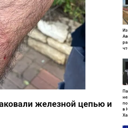
Из
Ав
ра
чт
Па
не
аковали железной цепью и
по
в 
Х