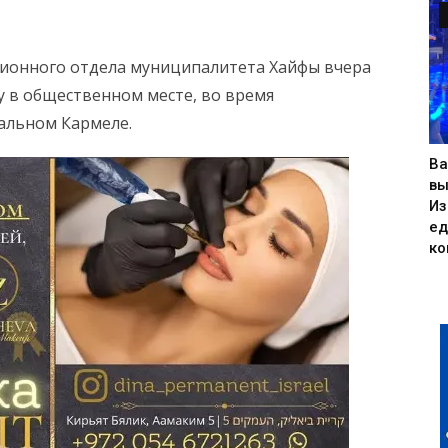
ционного отдела муниципалитета Хайфы вчера
 в общественном месте, во время
альном Кармеле.
Ва
вы
Из
ед
ко