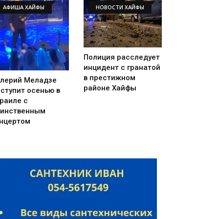
АФИША ХАЙФЫ
НОВОСТИ ХАЙФЫ
Полиция расследует
инцидент с гранатой
в престижном
лерий Меладзе
районе Хайфы
ступит осенью в
раиле с
инственным
нцертом