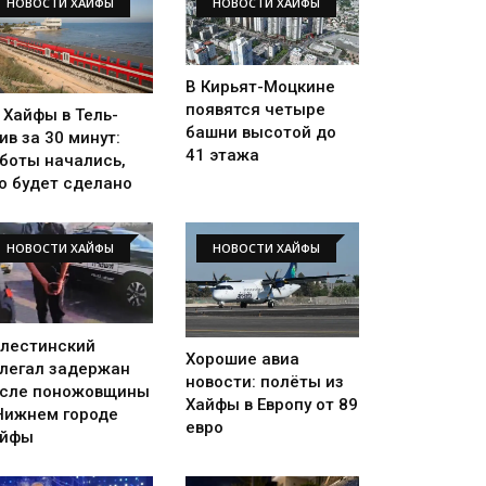
НОВОСТИ ХАЙФЫ
НОВОСТИ ХАЙФЫ
В Кирьят-Моцкине
появятся четыре
 Хайфы в Тель-
башни высотой до
ив за 30 минут:
41 этажа
боты начались,
о будет сделано
НОВОСТИ ХАЙФЫ
НОВОСТИ ХАЙФЫ
лестинский
Хорошие авиа
легал задержан
новости: полёты из
сле поножовщины
Хайфы в Европу от 89
Нижнем городе
евро
айфы