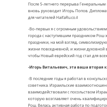
После 5-летнего перерыва Генеральным 
вновь руководит Игорь Попов. Дипломат
для читателей HaifaRu.co.il
-Во-первых я с огромным удовольствием
города с наступившим праздником Рош 
праздники, на мой взгляд, символизиру
жизни повседневной, и жизни духовной в
чтобы Новый еврейский год стал для вс
-Игорь Витальевич, эта ваша вторая
-В последние годы я работал в консульс
советника. Израильские взаимоотношени
взаимодействовали с посольством Израил
которую возглавляет очень квалифицир
Рош. Велась активная работа по подгото