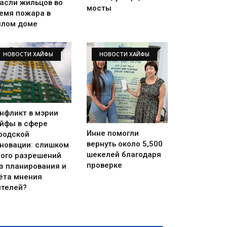
асли жильцов во
мосты
емя пожара в
лом доме
НОВОСТИ ХАЙФЫ
НОВОСТИ ХАЙФЫ
нфликт в мэрии
йфы в сфере
Инне помогли
родской
вернуть около 5,500
новации: слишком
шекелей благодаря
ого разрешений
проверке
з планирования и
ёта мнения
телей?