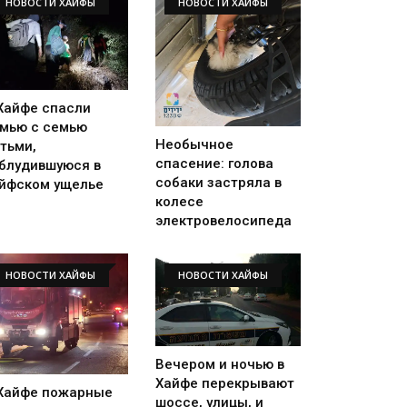
НОВОСТИ ХАЙФЫ
НОВОСТИ ХАЙФЫ
Хайфе спасли
мью с семью
Необычное
тьми,
спасение: голова
блудившуюся в
собаки застряла в
йфском ущелье
колесе
электровелосипеда
НОВОСТИ ХАЙФЫ
НОВОСТИ ХАЙФЫ
Вечером и ночью в
Хайфе перекрывают
Хайфе пожарные
шоссе, улицы, и