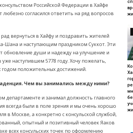
сп
консульством Российской Федерации в Хайфе
вр
 любезно согласился ответить на ряд вопросов
жи
 рад вернуться в Хайфу и поздравить жителей
ха-Шана и наступающим праздником Суккот. Эти
ют обновление души и надежду на улучшение и
 уже наступившем 5778 году. Хочу пожелать,
Ко
ех годом положительных достижений.
Ха
го
 каденция. Чем вы занимались между ними?
ре
мн
ком департаменте и занимал должность главного
бе
уч
я всегда были в поле зрения и мы очень хорошо
жи
я в Москве, а конкретно с консульской службой,
ованный, опытный и позитивный человек Яаков
вке всех консульских точек по оформлению