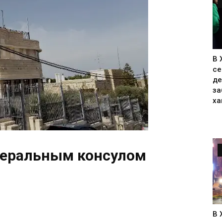
В 
се
де
за
ха
неральным консулом
В 