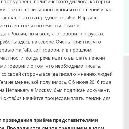
т тот уровень политического диалога, который
ми. Такого позитивного уровня отношений у нас
родовано, что в середине октября Израиль
ие сотен тысяч соотечественников,
н России, но и всех, кто говорит по-русски,
аботы здесь на севере. Очень приятно, что
рвью HaifaRu.co.il говорили в прошлом,
частности, когда речь идёт о выплате пенсии
вами говорили о том, что необходимо писать,
я со своей стороны всегда писал о мнениях людей.
ем не менее, всё получилось. С 6 июня 2016 года
а Нетаньягу в Москву, был подписан документ,
1 октября начнётся процесс выплаты пенсий для
ыт проведения приёма представителями
фе. Продолжится ли эта традиция и в этом