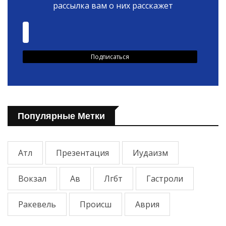
рассылка вам о них расскажет
Популярные Метки
Атл
Презентация
Иудаизм
Вокзал
Ав
Лгбт
Гастроли
Ракевель
Происш
Аврия