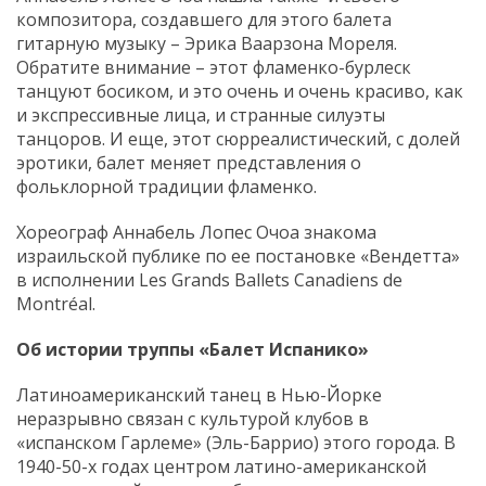
композитора, создавшего для этого балета
гитарную музыку – Эрика Ваарзона Мореля.
Обратите внимание – этот фламенко-бурлеск
танцуют босиком, и это очень и очень красиво, как
и экспрессивные лица, и странные силуэты
танцоров. И еще, этот сюрреалистический, с долей
эротики, балет меняет представления о
фольклорной традиции фламенко.
Хореограф Аннабель Лопес Очоа знакома
израильской публике по ее постановке «Вендетта»
в исполнении Les Grands Ballets Canadiens de
Montréal.
Об истории труппы «Балет Испанико»
Латиноамериканский танец в Нью-Йорке
неразрывно связан с культурой клубов в
«испанском Гарлеме» (Эль-Баррио) этого города. В
1940-50-х годах центром латино-американской