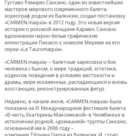
Густаво Рамирес Сансано, один из известнейших
мастеров мирового современного балета,
хореограф родом из Валенсии, создал постановку
«CARMEN.maquia» в 2012 году. Это новая версия
истории о роковой женщине Кармен. Сансано
вдохновили черно-белые графические
иллюстрации Пикассо к новелле Мериме из его
серии «La Tauromaquia».
«CARMEN.maquia» – балетные зарисовки о бое
человека с быком, о мире традиций, эстетики,
кодексов поведения в условиях жестокости и
драмы, мире искаженных, распадающихся и вновь
восстающих, реконструированных фигур.
Недавно, в начале июня, «CARMEN.maquia» была
показана на XI Международном фестивале балета
«В честь Екатерины Максимовой» в Челябинске в
исполнении родной, «домашней» труппы Сансано,
основанной им в 2006 году –
компании Titoyaya Dansa из Валенсии. И, стоит