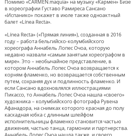
Помимо «CARMEN.maquia» на музыку «Кармен» Бизе
в хореографии Густаво Рамиреса Сансано
«Испанико» покажет в июле также одноактный
балет «Línea Recta».
«Línea Recta» («Прямая линия»), созданная в 2016
году – работа бельгийско-колумбийского
хореографа Аннабель Лопес Очоа, которую
недавно назвали «самым занятым хореографом в
мире». Это – необычайное представление, в
котором Аннабель Лопес Очоа возвращается к
корням фламенко, но возвращается собственным
путем, сохраняя дух и подлинность фламенко. И
если Сансано вдохновлялся иллюстрациями
Пикассо, то Аннабель Лопес Очоа нашла «своего»
художника – колумбийского фотографа Рувена
Афанадора, на снимках которого красная до полу
каскадная юбка с длинным шлейфом
исполнительницы фламенко становится частью
движения, частью танца, гармонии и партнерства.
Аннабель Лопес Очоа нашла также и своего