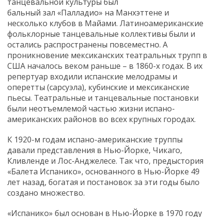
танцевальной культуры был
бальный зал «Палладио» на Манхэттене и
несколько клубов в Майами. Латиноамериканские
фольклорные танцевальные коллективы были и
остались распространены повсеместно. А
проникновение мексиканских театральных трупп в
США началось веком раньше – в 1860-х годах. В их
репертуар входили испанские мелодрамы и
оперетты (сарсуэла), кубинские и мексиканские
пьесы. Театральные и танцевальные постановки
были неотъемлемой частью жизни испано-
американских районов во всех крупных городах.
К 1920-м годам испано-американские труппы
давали представления в Нью-Йорке, Чикаго,
Кливленде и Лос-Анджелесе. Так что, предыстория
«Балета Испанико», основанного в Нью-Йорке 49
лет назад, богатая и постановок за эти годы было
создано множество.
«Испанико» был основан в Нью-Йорке в 1970 году