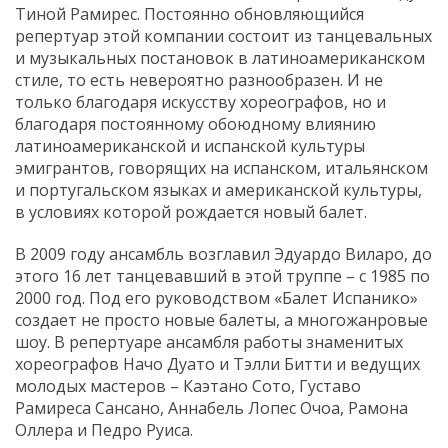
Тиной Рамирес. Постоянно обновляющийся
репертуар этой компании состоит из танцевальных
и музыкальных постановок в латиноамериканском
стиле, то есть невероятно разнообразен. И не
только благодаря искусству хореографов, но и
благодаря постоянному обоюдному влиянию
латиноамериканской и испанской культуры
эмигрантов, говорящих на испанском, итальянском
и португальском языках и американской культуры,
в условиях которой рождается новый балет.
В 2009 году ансамбль возглавил Эдуардо Виларо, до
этого 16 лет танцевавший в этой труппе – с 1985 по
2000 год. Под его руководством «Балет Испанико»
создает не просто новые балеты, а многожанровые
шоу. В репертуаре ансамбля работы знаменитых
хореографов Начо Дуато и Тэлли Битти и ведущих
молодых мастеров – Каэтано Сото, Густаво
Рамиреса Сансано, Аннабель Лопес Очоа, Рамона
Оллера и Педро Руиса.