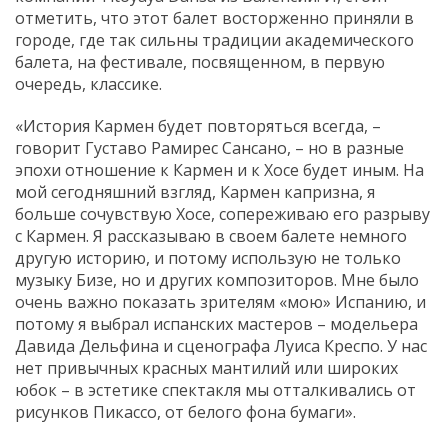
отметить, что этот балет восторженно приняли в
городе, где так сильны традиции академического
балета, на фестивале, посвященном, в первую
очередь, классике.
«История Кармен будет повторяться всегда, –
говорит Густаво Рамирес Сансано, – но в разные
эпохи отношение к Кармен и к Хосе будет иным. На
мой сегодняшний взгляд, Кармен капризна, я
больше сочувствую Хосе, сопереживаю его разрыву
с Кармен. Я рассказываю в своем балете немного
другую историю, и потому использую не только
музыку Бизе, но и других композиторов. Мне было
очень важно показать зрителям «мою» Испанию, и
потому я выбрал испанских мастеров – модельера
Давида Дельфина и сценографа Луиса Креспо. У нас
нет привычных красных мантилий или широких
юбок – в эстетике спектакля мы отталкивались от
рисунков Пикассо, от белого фона бумаги».