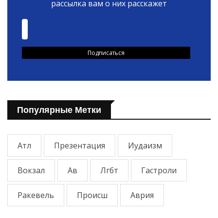
рассылка вам о них расскажет
Популярные Метки
Атл
Презентация
Иудаизм
Вокзал
Ав
Лгбт
Гастроли
Ракевель
Происш
Аврия