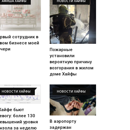
АФИША ХАЙФЫ
НОВОСТИ ХАЙФЫ
рвый сотрудник в
вом бизнесе моей
чери
Пожарные
установили
вероятную причину
возгорания в жилом
доме Хайфы
НОВОСТИ ХАЙФЫ
НОВОСТИ ХАЙФЫ
Хайфе бьют
евогу: более 130
В аэропорту
евышений уровня
задержан
нзола за неделю