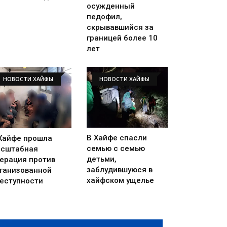
осужденный
педофил,
скрывавшийся за
границей более 10
лет
НОВОСТИ ХАЙФЫ
НОВОСТИ ХАЙФЫ
В Хайфе спасли
Хайфе прошла
семью с семью
сштабная
детьми,
ерация против
заблудившуюся в
ганизованной
хайфском ущелье
еступности