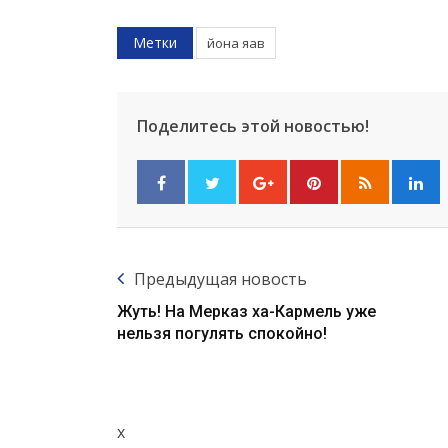
Метки
йона яав
Поделитесь этой новостью!
Предыдущая новость
Жуть! На Мерказ ха-Кармель уже
нельзя погулять спокойно!
x