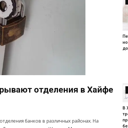
Пе
но
до
крывают отделения в Хайфе
В 
тр
пр
отделения банков в различных районах. На
бе