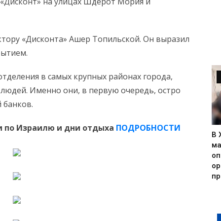
 «Дисконт» на улицах Шдерот Мория и
тору «Дисконта» Ашер Топильской. Он выразил
рытием.
отделения в самых крупных районах города,
людей. Именно они, в первую очередь, остро
 банков.
 по Израилю и дни отдыха
ПОДРОБНОСТИ
В 
ма
оп
ор
пр