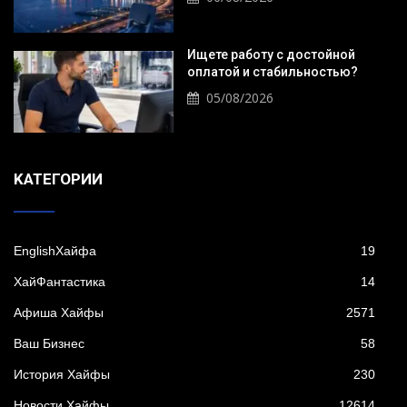
Ищете работу с достойной
оплатой и стабильностью?
05/08/2026
KАТЕГОРИИ
EnglishХайфа
19
XайФантастика
14
Афиша Хайфы
2571
Ваш Бизнес
58
История Хайфы
230
Новости Хайфы
12614