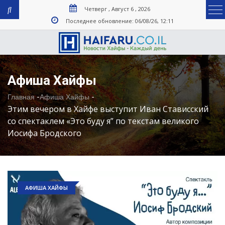
Четверг , Август 6 , 2026
Последнее обновление: 06/08/26, 12:11
Афиша Хайфы
-
-
Главная
Афиша Хайфы
Этим вечером в Хайфе выступит Иван Стависский
со спектаклем «Это буду я” по текстам великого
Иосифа Бродского
АФИША ХАЙФЫ