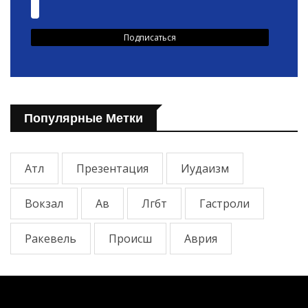
Популярные Метки
Атл
Презентация
Иудаизм
Вокзал
Ав
Лгбт
Гастроли
Ракевель
Происш
Аврия