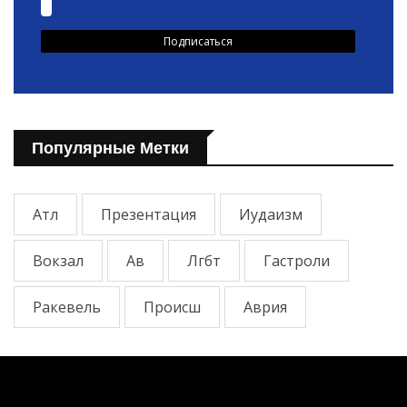
Популярные Метки
Атл
Презентация
Иудаизм
Вокзал
Ав
Лгбт
Гастроли
Ракевель
Происш
Аврия