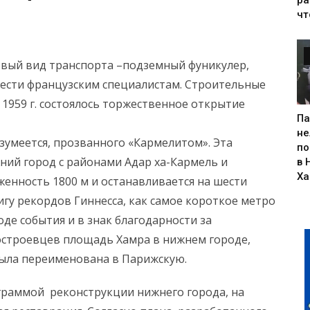
чт
новый вид транспорта –подземный фуникулер,
ести французским специалистам. Строительные
я 1959 г. состоялось торжественное открытие
Па
не
зумеется, прозванного «Кармелитом». Эта
по
ний город с районами Адар ха-Кармель и
в 
Х
енность 1800 м и останавливается на шести
нигу рекордов Гиннесса, как самое короткое метро
оде события и в знак благодарности за
строевцев площадь Хамра в нижнем городе,
была переименована в Парижскую.
рограммой реконструкции нижнего города, на