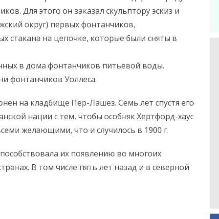
ков. Для этого он заказал скульптору эскиз и
жский округ) первых фонтанчиков,
х стакана на цепочке, которые были сняты в
нных в дома фонтанчиков питьевой воды.
ни фонтанчиков Уоллеса.
онен на кладбище Пер-Лашез. Семь лет спустя его
нской нации с тем, чтобы особняк Хертфорд-хаус
семи желающими, что и случилось в 1900 г.
пособствовала их появлению во многоих
странах. В том числе пять лет назад и в северной