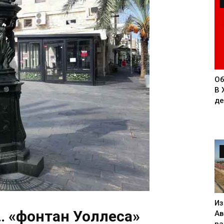
Об
В 
де
Из
… «фонтан Уоллеса»
Ав
ра