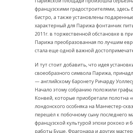
Парижской площади произошла серьезная
французскими градостроителями, здесь 
бистро, а также установлены подаренны
характерный для Парижа фонтанчик питье
2011г. в торжественной обстановке в пр
Парижа преобразованная по лучшим евр
стала еще одной важной достопримечате
И тут стоит добавить, что идея установ
своеобразного символа Парижа, принад
— английскому баронету Ричарду Уоллесу
Начало этому собранию положили графы,
Конвей, которые приобретали полотна «
лондонского особняка на Манчестер-сквэр
перешёл к побочному сыну последнего ма
французской культурой эпохи рококо и 
работы Буше, Фрагонара и других мастер