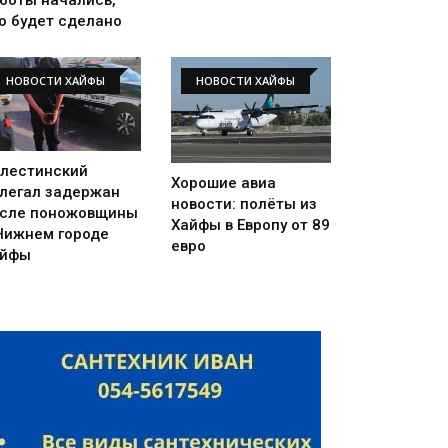
о будет сделано
НОВОСТИ ХАЙФЫ
НОВОСТИ ХАЙФЫ
лестинский
Хорошие авиа
легал задержан
новости: полёты из
сле поножовщины
Хайфы в Европу от 89
Нижнем городе
евро
айфы