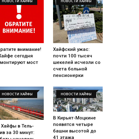
НОВОСТИ ХАЙФЫ
НОВОСТИ ХАЙФЫ
ратите внимание!
Хайфский ужас:
Хайфе сегодня
почти 100 тысяч
монтируют мост
шекелей исчезли со
счета больной
пенсионерки
НОВОСТИ ХАЙФЫ
НОВОСТИ ХАЙФЫ
В Кирьят-Моцкине
появятся четыре
 Хайфы в Тель-
башни высотой до
ив за 30 минут:
41 этажа
боты начались,