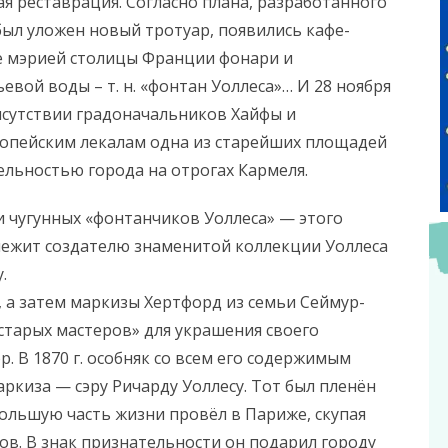
 реставрация. Согласно плана, разработанного
был уложен новый тротуар, появились кафе-
е мэрией столицы Франции фонари и
вой воды – т. н. «фонтан Уоллеса»… И 28 ноября
исутствии градоначальников Хайфы и
опейским лекалам одна из старейших площадей
льностью города на отрогах Кармеля.
ки чугунных «фонтанчиков Уоллеса» — этого
лежит создателю знаменитой коллекции Уоллеса
.
 а затем маркизы Хертфорд из семьи Сеймур-
старых мастеров» для украшения своего
. В 1870 г. особняк со всем его содержимым
ркиза — сэру Ричарду Уоллесу. Тот был пленён
большую часть жизни провёл в Париже, скупая
ов. В знак признательности он подарил городу