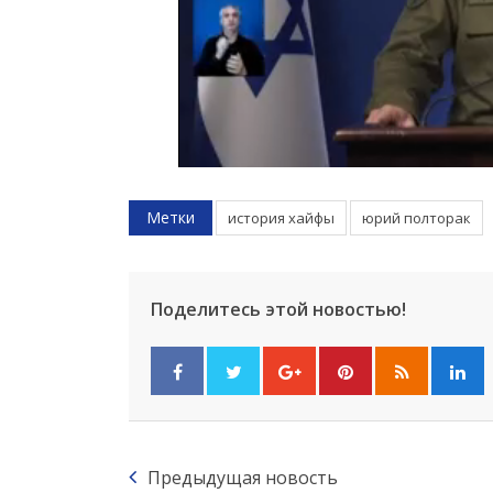
Метки
история хайфы
юрий полторак
Поделитесь этой новостью!
Предыдущая новость