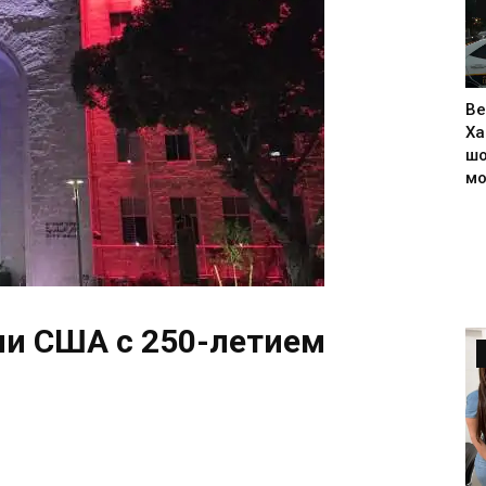
Ве
Ха
шо
м
ли США с 250-летием