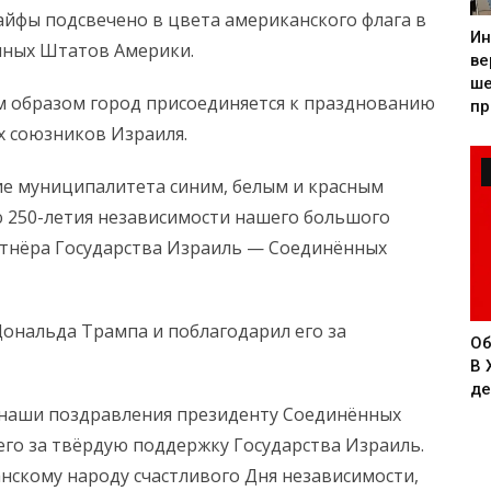
йфы подсвечено в цвета американского флага в
Ин
нных Штатов Америки.
ве
ше
м образом город присоединяется к празднованию
пр
х союзников Израиля.
ние муниципалитета синим, белым и красным
 250-летия независимости нашего большого
ртнёра Государства Израиль — Соединённых
ональда Трампа и поблагодарил его за
Об
В 
де
 наши поздравления президенту Соединённых
го за твёрдую поддержку Государства Израиль.
скому народу счастливого Дня независимости,