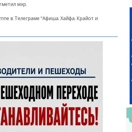
тметил мэр.
ппе в Телеграме “Афиша. Хайфа. Крайот и