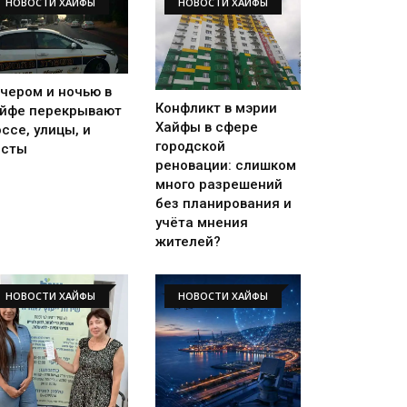
НОВОСТИ ХАЙФЫ
НОВОСТИ ХАЙФЫ
чером и ночью в
Конфликт в мэрии
йфе перекрывают
Хайфы в сфере
ссе, улицы, и
городской
осты
реновации: слишком
много разрешений
без планирования и
учёта мнения
жителей?
НОВОСТИ ХАЙФЫ
НОВОСТИ ХАЙФЫ