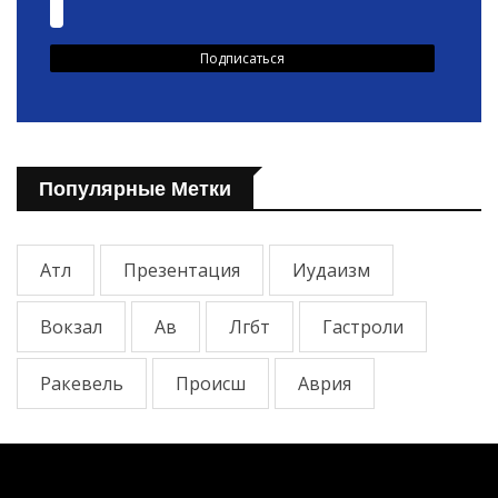
Популярные Метки
Атл
Презентация
Иудаизм
Вокзал
Ав
Лгбт
Гастроли
Ракевель
Происш
Аврия