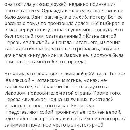
она гостила у своих друзей, недавно принявших
протестантизм. Однажды вечером, когда хозяев не
было дома, Эдит заглянула в их библиотеку. Вот ее
рассказ о том, что произошло далее: «Не выбирая, я
взяла первую книгу, попавшуюся мне под руку. Это
был толстый том, озаглавленный «Жизнь святой
Терезы Авильской». Я начала читать его, и чтение
так захватило меня, что я не отрывалась, пока не
дочитала книгу до конца. Закрыв ее, я должна была
признаться самой себе: это правда!»
Уточним, что речь идет о жившей в ХVI веке Терезе
Авильской – испанском мистике, монахине-
кармелитке, которая считается, наряду со св.
Иаковом, покровителем этой страны. Кроме того,
Тереза Авильская – одна из лучших писателей
испанского «золотого века». Ее письма
представляют собой проникнутые горячей верой,
вдохновенные проповеди и наставления и по праву
занимают почётное место в эпистолярной