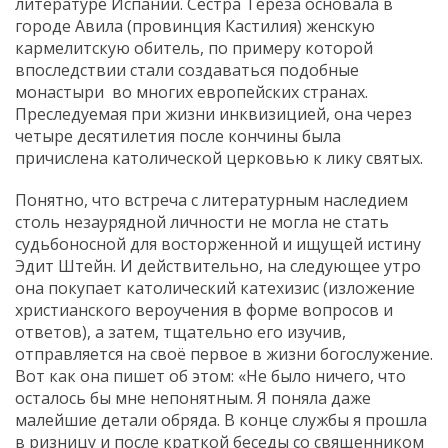
литературе Испании. Сестра Тереза основала в
городе Авила (провинция Кастилия) женскую
кармелитскую обитель, по примеру которой
впоследствии стали создаваться подобные
монастыри во многих европейских странах.
Преследуемая при жизни инквизицией, она через
четыре десятилетия после кончины была
причислена католической церковью к лику святых.
Понятно, что встреча с литературным наследием
столь незаурядной личности не могла не стать
судьбоносной для восторженной и ищущей истину
Эдит Штейн. И действительно, на следующее утро
она покупает католический катехизис (изложение
христианского вероучения в форме вопросов и
ответов), а затем, тщательно его изучив,
отправляется на своё первое в жизни богослужение.
Вот как она пишет об этом: «Не было ничего, что
осталось бы мне непонятным. Я поняла даже
малейшие детали обряда. В конце службы я прошла
в ризницу и после краткой беседы со священником