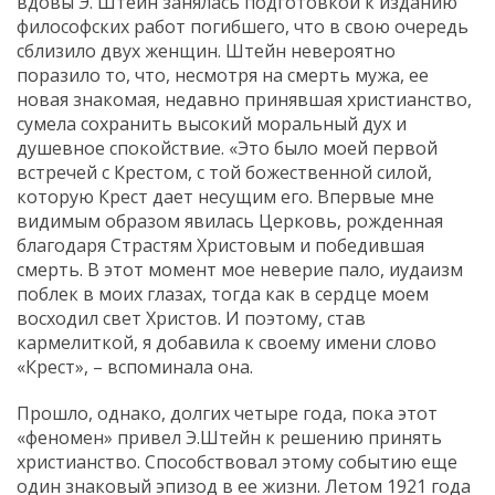
вдовы Э. Штейн занялась подготовкой к изданию
философских работ погибшего, что в свою очередь
сблизило двух женщин. Штейн невероятно
поразило то, что, несмотря на смерть мужа, ее
новая знакомая, недавно принявшая христианство,
сумела сохранить высокий моральный дух и
душевное спокойствие. «Это было моей первой
встречей с Крестом, с той божественной силой,
которую Крест дает несущим его. Впервые мне
видимым образом явилась Церковь, рожденная
благодаря Страстям Христовым и победившая
смерть. В этот момент мое неверие пало, иудаизм
поблек в моих глазах, тогда как в сердце моем
восходил свет Христов. И поэтому, став
кармелиткой, я добавила к своему имени слово
«Крест», – вспоминала она.
Прошло, однако, долгих четыре года, пока этот
«феномен» привел Э.Штейн к решению принять
христианство. Способствовал этому событию еще
один знаковый эпизод в ее жизни. Летом 1921 года