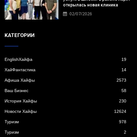
открылась новая клиника
02/07/2026
KАТЕГОРИИ
EnglishХайфа
19
XайФантастика
14
Афиша Хайфы
2573
Ваш Бизнес
58
История Хайфы
230
Новости Хайфы
12624
Туризм
978
Туризм
2