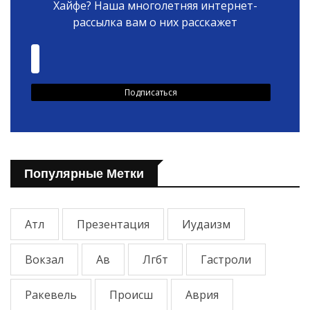
Хайфе? Наша многолетняя интернет-
рассылка вам о них расскажет
Популярные Метки
Атл
Презентация
Иудаизм
Вокзал
Ав
Лгбт
Гастроли
Ракевель
Происш
Аврия