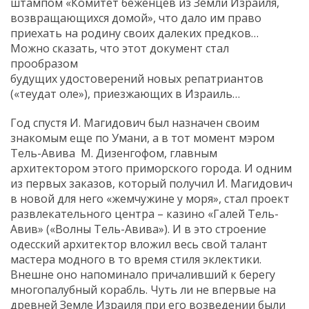
штампом «Комитет беженцев из Земли Израиля,
возвращающихся домой», что дало им право
приехать на родину своих далеких предков…
Можно сказать, что этот документ стал
прообразом
будущих удостоверений новых репатриантов
(«теудат оле»), приезжающих в Израиль…
Год спустя И. Магидович был назначен своим
знакомым еще по Умани, а в тот момент мэром
Тель-Авива М. Дизенгофом, главным
архитектором этого приморского города. И одним
из первых заказов, который получил И. Магидович
в новой для него «жемчужине у моря», стал проект
развлекательного центра – казино «Галей Тель-
Авив» («Волны Тель-Авива»). И в это строение
одесский архитектор вложил весь свой талант
мастера модного в то время стиля эклектики.
Внешне оно напоминало причаливший к берегу
многопалубный корабль. Чуть ли не впервые на
древней Земле Израиля при его возведении были