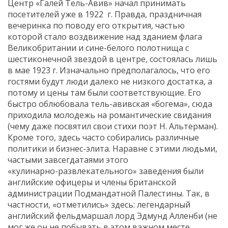
Центр «Галей Тель-Авив» начал принимать
посетителей уже в 1922 г. Правда, праздничная
вечеринка по поводу его открытия, частью
которой стало воздвижение над зданием флага
Великобритании и сине-белого полотнища с
шестиконечной звездой в центре, состоялась лишь
в мае 1923 г. Изначально предполагалось, что его
гостями будут люди далеко не низкого достатка, а
потому и цены там были соответствующие. Его
быстро облюбовала тель-авивская «богема», сюда
приходила молодежь на романтические свидания
(чему даже посвятил свои стихи поэт Н. Альтерман).
Кроме того, здесь часто собирались различные
политики и бизнес-элита. Наравне с этими людьми,
частыми завсегдатаями этого
«кулинарно-развлекательного» заведения были
английские офицеры и члены британской
администрации Подмандатной Палестины. Так, в
частности, «отметились» здесь: легендарный
английский фельдмаршал лорд Эдмунд Алленби (не
мог же он не побывать в этом важном месте,