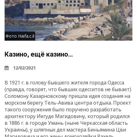
Фото Haifa.c.il
Казино, ещё казино…
12/02/2021
В 1921 г. в голову бывшего жителя города Одесса
(правда, говорят, что бывших одесситов не бывает)
Соломону Казарновскому пришла идея создания на
морском берегу Тель-Авива центра отдыха. Проект
такого сооружения было поручено разработать
архитектору Иегуде Магидовичу, который родился
в 1886 г. в городе Умань (ныне Черкасская область
Украины), у шляпных дел мастера Биньямина Цви
Магидовича и его жены домохозяйки Рахель.