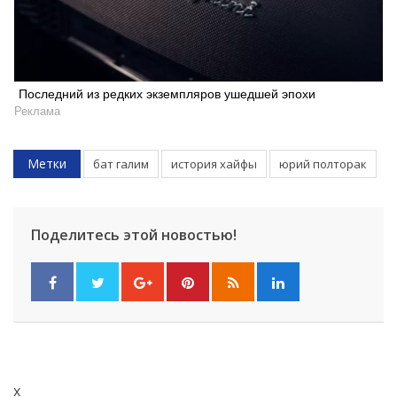
Последний из редких экземпляров ушедшей эпохи
Реклама
Метки
бат галим
история хайфы
юрий полторак
Поделитесь этой новостью!
x