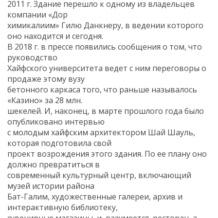
2011 г. Здание перешло к одному из владельцев
компании «Дор
химикалиим» Гилю Данкнеру, в ведении которого
оно находится и сегодня.
В 2018 г. в прессе появились сообщения о том, что
руководство
Хайфского университета ведет с ним переговоры о
продаже этому вузу
бетонного каркаса того, что раньше называлось
«Казино» за 28 млн.
шекелей. И, наконец, в марте прошлого года было
опубликовано интервью
с молодым хайфским архитектором Шай Шауль,
которая подготовила свой
проект возрождения этого здания. По ее плану оно
должно превратиться в
современный культурный центр, включающий
музей истории района
Бат-Галим, художественные галереи, архив и
интерактивную библиотеку,
сувенирные магазины, и, разумеется, ресторан, а