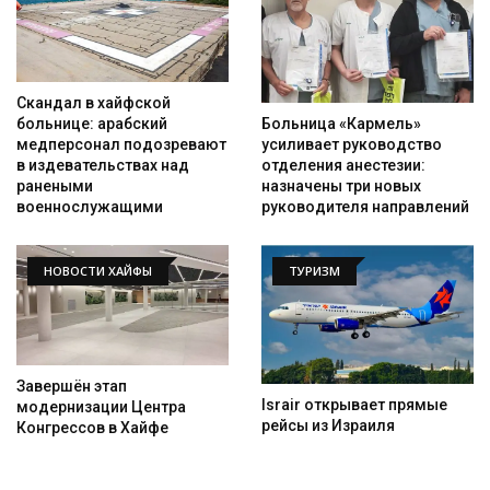
Скандал в хайфской
Больница «Кармель»
больнице: арабский
усиливает руководство
медперсонал подозревают
отделения анестезии:
в издевательствах над
назначены три новых
ранеными
руководителя направлений
военнослужащими
НОВОСТИ ХАЙФЫ
ТУРИЗМ
Завершён этап
Israir открывает прямые
модернизации Центра
рейсы из Израиля
Конгрессов в Хайфе