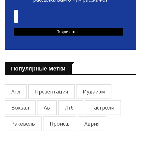
Популярные Метки
Атл
Презентация
Иудаизм
Вокзал
Ав
Лгбт
Гастроли
Ракевель
Происш
Аврия