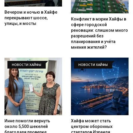
Вечером и ночью в Хайфе
перекрывают шоссе,
Конфликт в мэрии Хайфы в
улицы, и мосты
сфере городской
реновации: слишком много
разрешений без
планирования и учёта
мнения жителей?
НОВОСТИ ХАЙФЫ
НОВОСТИ ХАЙФЫ
Инне помогли вернуть
Хайфа может стать
около 5,500 шекелей
центром оборонных
благодаря проверке
стартапов Израиля