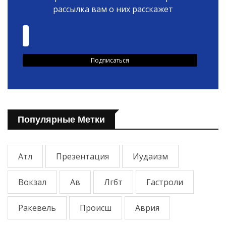
рассылка вам о них расскажет
Популярные Метки
Атл
Презентация
Иудаизм
Вокзал
Ав
Лгбт
Гастроли
Ракевель
Происш
Аврия