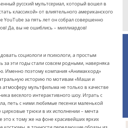
твенный русский мультсериал, который вошел в
стать классикой» от влиятельного американского
ле YouTube за пять лет он собрал совершенно
в! Да, вы не ошиблись – миллиардов!
довать социологи и психологи, а простым
ь за эти годы стали совсем родными, наверняка
ую. Именно поэтому компания «Анимаккорд»
атральную историю по мотивам «Маши и
в атмосферу мультфильма не только в качестве
тника веселого интерактивного шоу. Играть с
а, петь с ними любимые песенки маленькой
е цирковые трюки в их исполнении – мечта
е это к тому же на фоне красивейших ярких
ные костюмы в точности передающие образы из