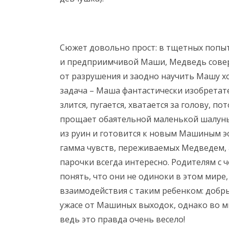
Сюжет довольно прост: в тщетных попы
и предприимчивой Маши, Медведь совер
от разрушения и заодно научить Машу х
задача – Маша фантастически изобретате
злится, пугается, хватается за голову, по
прощает обаятельной маленькой шалунь
из руин и готовится к новым Машиным эс
гамма чувств, переживаемых Медведем, 
парочки всегда интересно. Родителям с
понять, что они не одиноки в этом мире
взаимодействия с таким ребенком: добр
ужасе от Машиных выходок, однако во мн
ведь это правда очень весело!