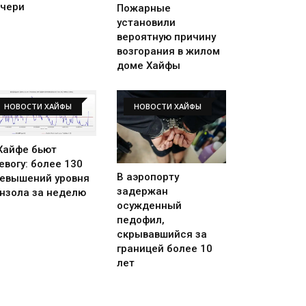
чери
Пожарные
установили
вероятную причину
возгорания в жилом
доме Хайфы
НОВОСТИ ХАЙФЫ
НОВОСТИ ХАЙФЫ
Хайфе бьют
евогу: более 130
В аэропорту
евышений уровня
задержан
нзола за неделю
осужденный
педофил,
скрывавшийся за
границей более 10
лет