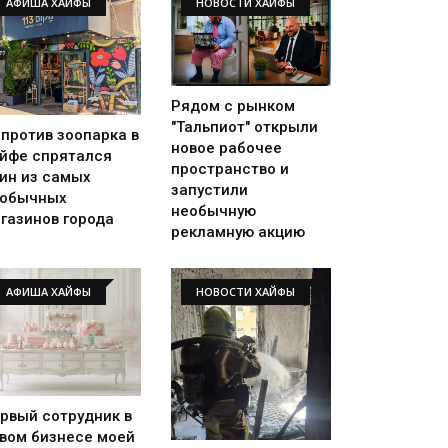
АФИША ХАЙФЫ
НОВОСТИ ХАЙФЫ
Рядом с рынком
"Тальпиот" открыли
против зоопарка в
новое рабочее
йфе спрятался
пространство и
ин из самых
запустили
еобычных
необычную
газинов города
рекламную акцию
АФИША ХАЙФЫ
НОВОСТИ ХАЙФЫ
рвый сотрудник в
вом бизнесе моей