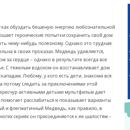
тках обуздать бешеную энергию любознательной
шает героические попытки сохранить свой дом
оть чему-нибудь полезному. Однако это трудная
льна в своих проказах. Медведь удивляется,
том за сердце – однако в результате всегда все
е. С тяжелым вздохом он восстанавливает дом
кападам. Любому, у кого есть дети, знакома вся
а потому следить за приключениями этой
 чересчур активными детьми мультфильм дает
, помогает расслабиться и показывает варианты
ый и флегматичный Медведь, как правило, в
огих сериях он присоединяется к ее шалостям –