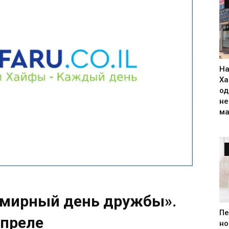
На
Ха
од
н
ма
емирный день дружбы».
Пе
апреле
но