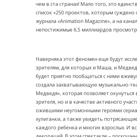
чем в ста странах! Мало того, это единс
список «250 проектов, которым суждено 
журнала «Animation Magazine», а на кана
непостижимые 6,5 миллиардов просмотро
Наверняка этот феномен еще будут иссле
зрителям, для которых и Маша, и Медвед
будет приятно пообщаться с ними вжив
создала захватывающую музыкально-те
Медведя», которая позволяет окунуться 
зрителя, но и в качестве активного учас
ожившими неугомонными героями сериал
хулиганки, а также увидеть потрясающи
каждого ребенка и многих взрослых. И вс
декораций. В этом спектакле – роскош