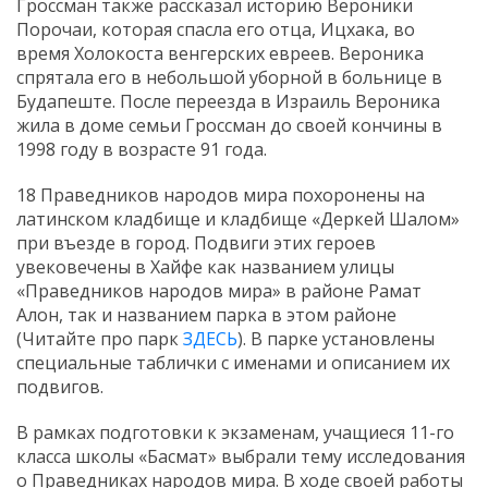
Гроссман также рассказал историю Вероники
Порочаи, которая спасла его отца, Ицхака, во
время Холокоста венгерских евреев. Вероника
спрятала его в небольшой уборной в больнице в
Будапеште. После переезда в Израиль Вероника
жила в доме семьи Гроссман до своей кончины в
1998 году в возрасте 91 года.
18 Праведников народов мира похоронены на
латинском кладбище и кладбище «Деркей Шалом»
при въезде в город. Подвиги этих героев
увековечены в Хайфе как названием улицы
«Праведников народов мира» в районе Рамат
Алон, так и названием парка в этом районе
(Читайте про парк
ЗДЕСЬ
). В парке установлены
специальные таблички с именами и описанием их
подвигов.
В рамках подготовки к экзаменам, учащиеся 11-го
класса школы «Басмат» выбрали тему исследования
о Праведниках народов мира. В ходе своей работы