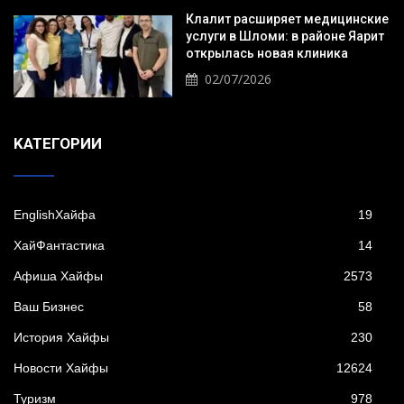
Клалит расширяет медицинские
услуги в Шломи: в районе Яарит
открылась новая клиника
02/07/2026
KАТЕГОРИИ
EnglishХайфа
19
XайФантастика
14
Афиша Хайфы
2573
Ваш Бизнес
58
История Хайфы
230
Новости Хайфы
12624
Туризм
978