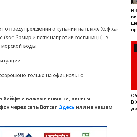
Ин
ве
ше
 о предупреждении о купании на пляже Хоф ха-
пр
е (Хоф Замир и пляж напротив гостиницы), в
 морской воды.
итуации.
 разрешено только на официально
Об
в Хайфе и
важные новости, анонсы
В 
ефон
через сеть Вотсап
Здесь
или на нашем
де