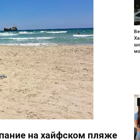
Ве
Ха
шо
м
пание на хайфском пляже