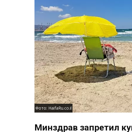
Фото: HaifaRu.co.il
Минздрав запретил ку