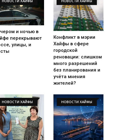
НОВОСТИ ХАЙФЫ
НОВОСТИ ХАЙФЫ
чером и ночью в
Конфликт в мэрии
йфе перекрывают
Хайфы в сфере
ссе, улицы, и
городской
осты
реновации: слишком
много разрешений
без планирования и
учёта мнения
жителей?
НОВОСТИ ХАЙФЫ
НОВОСТИ ХАЙФЫ