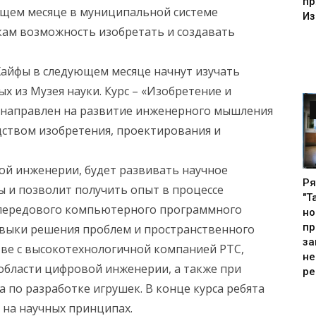
пр
ющем месяце в муниципальной системе
Из
кам возможность изобретать и создавать
айфы в следующем месяце начнут изучать
х из Музея науки. Курс – «Изобретение и
 направлен на развитие инженерного мышления
ством изобретения, проектирования и
ой инженерии, будет развивать научное
Ря
 и позволит получить опыт в процессе
"Т
передового компьютерного программного
но
пр
авыки решения проблем и пространственного
за
тве с высокотехнологичной компанией PTC,
не
бласти цифровой инженерии, а также при
ре
 по разработке игрушек. В конце курса ребята
 на научных принципах.