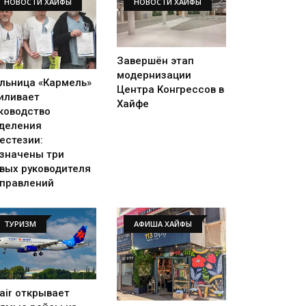
НОВОСТИ ХАЙФЫ
НОВОСТИ ХАЙФЫ
Завершён этап
модернизации
льница «Кармель»
Центра Конгрессов в
иливает
Хайфе
ководство
деления
естезии:
значены три
вых руководителя
правлений
ТУРИЗМ
АФИША ХАЙФЫ
rair открывает