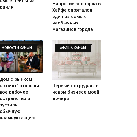
ямые рейсы из
Напротив зоопарка в
раиля
Хайфе спрятался
один из самых
необычных
магазинов города
НОВОСТИ ХАЙФЫ
АФИША ХАЙФЫ
дом с рынком
альпиот" открыли
Первый сотрудник в
вое рабочее
новом бизнесе моей
остранство и
дочери
пустили
обычную
кламную акцию