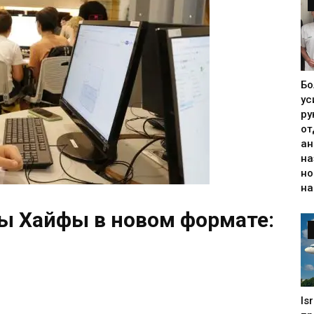
Бо
ус
ру
от
ан
на
но
на
 Хайфы в новом формате:
Is