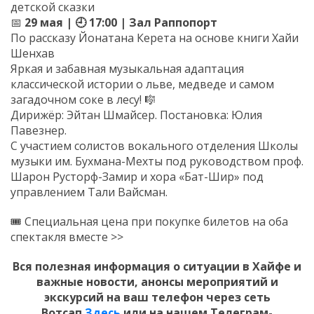
детской сказки
📅
29 мая | 🕘 17:00 | Зал Раппопорт
По рассказу Йонатана Керета на основе книги Хайи
Шенхав
Яркая и забавная музыкальная адаптация
классической истории о льве, медведе и самом
загадочном соке в лесу! 🎼
Дирижёр: Эйтан Шмайсер. Постановка: Юлия
Павезнер.
С участием солистов вокального отделения Школы
музыки им. Бухмана-Мехты под руководством проф.
Шарон Русторф-Замир и хора «Бат-Шир» под
управлением Тали Вайсман.
🎟 Специальная цена при покупке билетов на оба
спектакля вместе >>
Вся полезная информация о ситуации в Хайфе и
важные новости, анонсы мероприятий и
экскурсий на ваш телефон
через сеть
Вотсап
Здесь
или на нашем Телеграм-