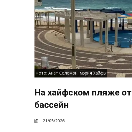
Фото: Анат Соломон, мэрия Хайфы
На хайфском пляже о
бассейн
21/05/2026