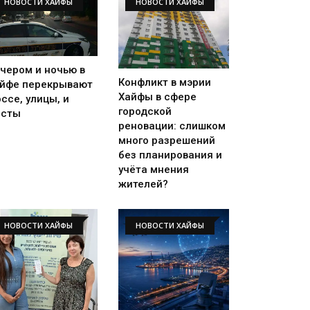
НОВОСТИ ХАЙФЫ
НОВОСТИ ХАЙФЫ
чером и ночью в
Конфликт в мэрии
йфе перекрывают
Хайфы в сфере
ссе, улицы, и
городской
осты
реновации: слишком
много разрешений
без планирования и
учёта мнения
жителей?
НОВОСТИ ХАЙФЫ
НОВОСТИ ХАЙФЫ