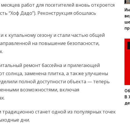
ух месяцев работ для посетителей вновь откроется
Ин
асть “Хоф Дадо”). Реконструкция обошлась
ве
ше
пр
и к купальному сезону и стали частью общей
направленной на повышение безопасности,
х.
питальный ремонт бассейна и прилегающей
т солнца, заменена плитка, а также улучшены
 уделили полной доступности объекта — теперь
иченными возможностями, включая
Об
В 
х.
де
 и традиционно станет одной из популярных точек
выходные дни.