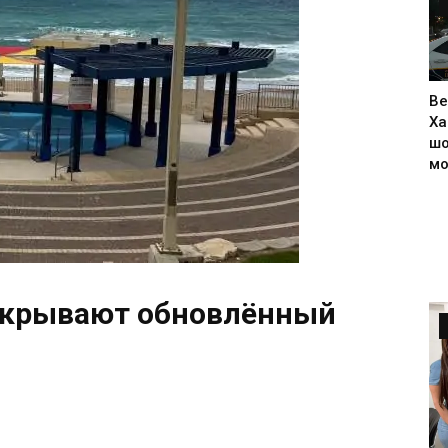
Ве
Ха
шо
м
ткрывают обновлённый