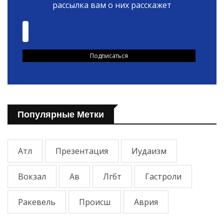
рассылка вам о них расскажет
Популярные Метки
Атл
Презентация
Иудаизм
Вокзал
Ав
Лгбт
Гастроли
Ракевель
Происш
Аврия