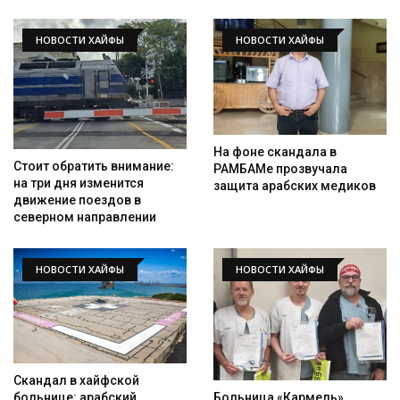
НОВОСТИ ХАЙФЫ
НОВОСТИ ХАЙФЫ
На фоне скандала в
Стоит обратить внимание:
РАМБАМе прозвучала
на три дня изменится
защита арабских медиков
движение поездов в
северном направлении
НОВОСТИ ХАЙФЫ
НОВОСТИ ХАЙФЫ
Скандал в хайфской
Больница «Кармель»
больнице: арабский